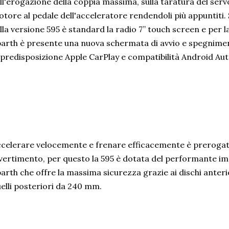
ll'erogazione della coppia massima, sulla taratura del serv
tore al pedale dell'acceleratore rendendoli più appuntiti. 
lla versione 595 è standard la radio 7” touch screen e per l
arth è presente una nuova schermata di avvio e spegniment
 predisposizione Apple CarPlay e compatibilità Android Au
celerare velocemente e frenare efficacemente è prerogativ
vertimento, per questo la 595 è dotata del performante im
arth che offre la massima sicurezza grazie ai dischi anteri
elli posteriori da 240 mm.