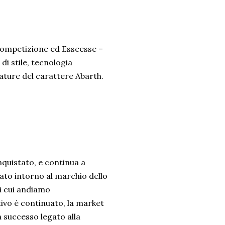
Competizione ed Esseesse –
di stile, tecnologia
ature del carattere Abarth.
quistato, e continua a
eato intorno al marchio dello
i cui andiamo
ivo è continuato, la market
n successo legato alla