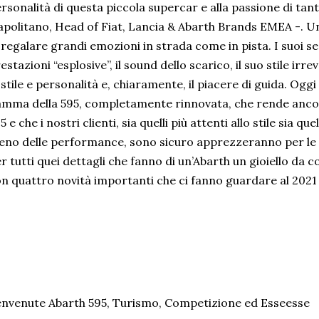
rsonalità di questa piccola supercar e alla passione di tant
politano, Head of Fiat, Lancia & Abarth Brands EMEA -. U
 regalare grandi emozioni in strada come in pista. I suoi se
estazioni “esplosive”, il sound dello scarico, il suo stile ir
 stile e personalità e, chiaramente, il piacere di guida. Og
mma della 595, completamente rinnovata, che rende ancora 
5 e che i nostri clienti, sia quelli più attenti allo stile sia q
no delle performance, sono sicuro apprezzeranno per le 
r tutti quei dettagli che fanno di un’Abarth un gioiello da c
n quattro novità importanti che ci fanno guardare al 2021 
nvenute Abarth 595, Turismo, Competizione ed Esseesse