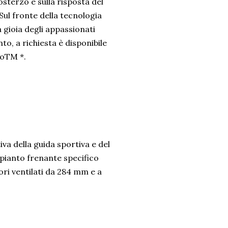
osterzo e sulla risposta del
Sul fronte della tecnologia
a gioia degli appassionati
o, a richiesta è disponibile
toTM *.
a della guida sportiva e del
pianto frenante specifico
ori ventilati da 284 mm e a