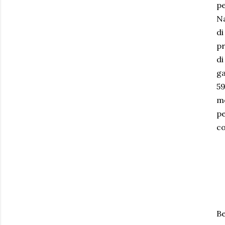
pe
Na
di
pr
di
ga
59
me
pe
co
Be