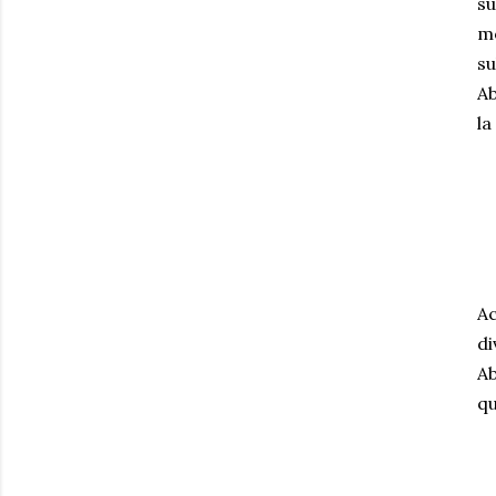
su
mo
su
Ab
la
Ac
di
Ab
qu