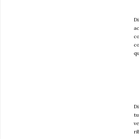
Di
ac
co
co
qu
Di
tu
ve
ri