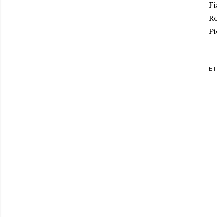
Fi
Re
Pi
ET