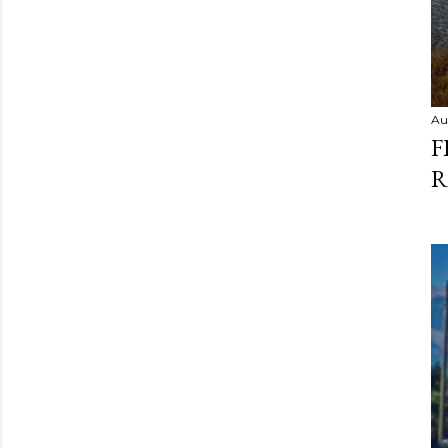
Au
F
R