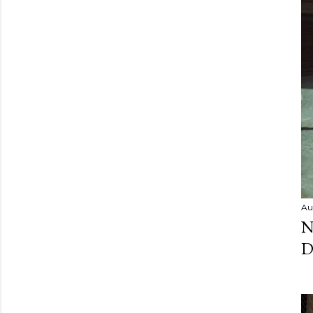
Au
N
D