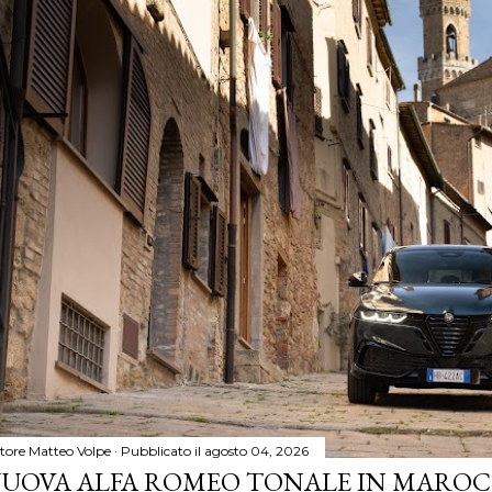
tore
Matteo Volpe
Pubblicato il
agosto 04, 2026
UOVA ALFA ROMEO TONALE IN MAROCC