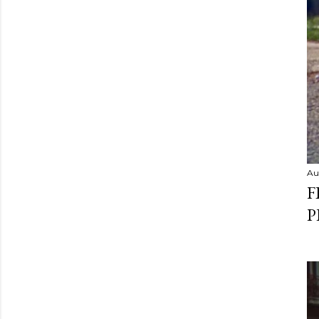
Au
F
P