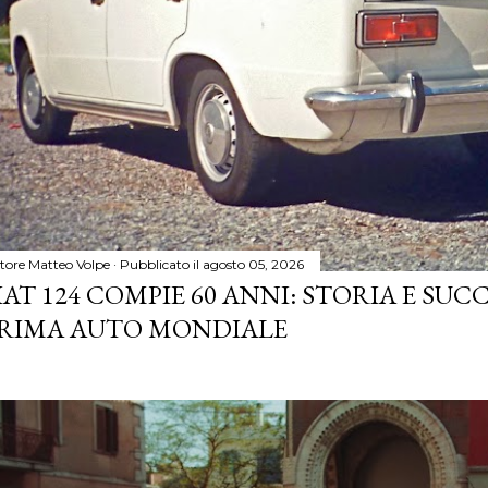
tore
Matteo Volpe
Pubblicato il
agosto 05, 2026
IAT 124 COMPIE 60 ANNI: STORIA E SUC
RIMA AUTO MONDIALE