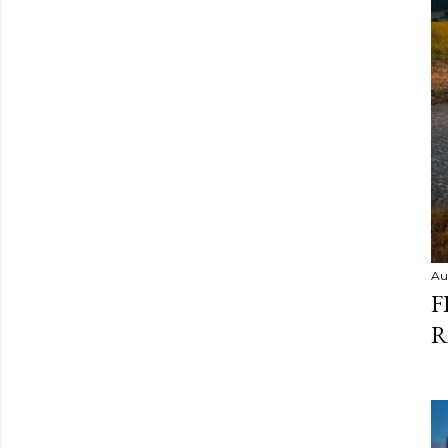
Au
F
R