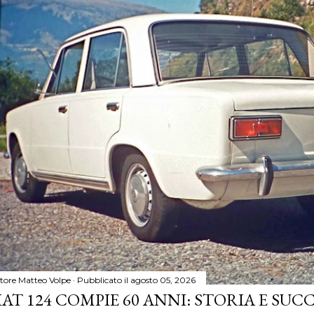
tore
Matteo Volpe
Pubblicato il
agosto 05, 2026
IAT 124 COMPIE 60 ANNI: STORIA E SUC