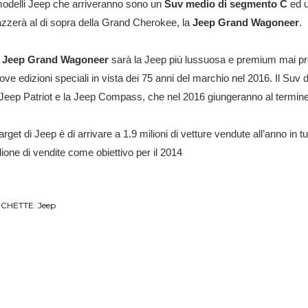
modelli Jeep che arriveranno sono un
Suv medio di segmento C
ed u
azzerà al di sopra della Grand Cherokee, la
Jeep Grand Wagoneer
.
a
Jeep Grand Wagoneer
sarà la Jeep più lussuosa e premium mai pro
ove edizioni speciali in vista dei 75 anni del marchio nel 2016. Il Su
 Jeep Patriot e la Jeep Compass, che nel 2016 giungeranno al termine 
 target di Jeep è di arrivare a 1.9 milioni di vetture vendute all’anno in t
lione di vendite come obiettivo per il 2014
ICHETTE:
Jeep