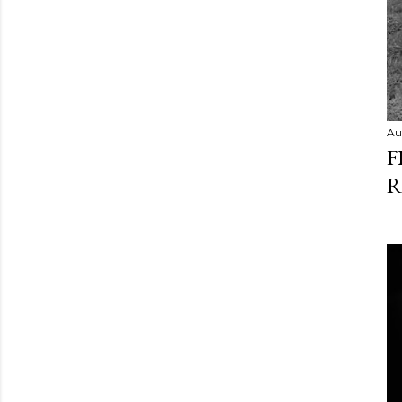
Au
F
R