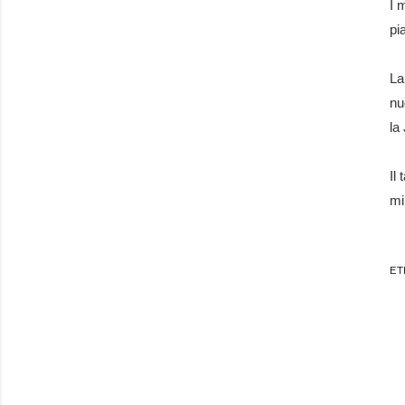
I 
pi
L
nu
la
Il
mi
ET