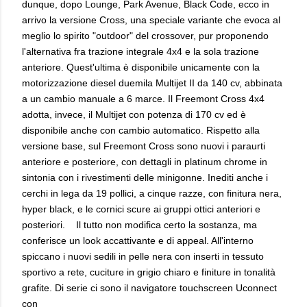
dunque, dopo Lounge, Park Avenue, Black Code, ecco in
arrivo la versione Cross, una speciale variante che evoca al
meglio lo spirito "outdoor" del crossover, pur proponendo
l'alternativa fra trazione integrale 4x4 e la sola trazione
anteriore. Quest'ultima è disponibile unicamente con la
motorizzazione diesel duemila Multijet II da 140 cv, abbinata
a un cambio manuale a 6 marce. Il Freemont Cross 4x4
adotta, invece, il Multijet con potenza di 170 cv ed è
disponibile anche con cambio automatico. Rispetto alla
versione base, sul Freemont Cross sono nuovi i paraurti
anteriore e posteriore, con dettagli in platinum chrome in
sintonia con i rivestimenti delle minigonne. Inediti anche i
cerchi in lega da 19 pollici, a cinque razze, con finitura nera,
hyper black, e le cornici scure ai gruppi ottici anteriori e
posteriori. Il tutto non modifica certo la sostanza, ma
conferisce un look accattivante e di appeal. All'interno
spiccano i nuovi sedili in pelle nera con inserti in tessuto
sportivo a rete, cuciture in grigio chiaro e finiture in tonalità
grafite. Di serie ci sono il navigatore touchscreen Uconnect
con