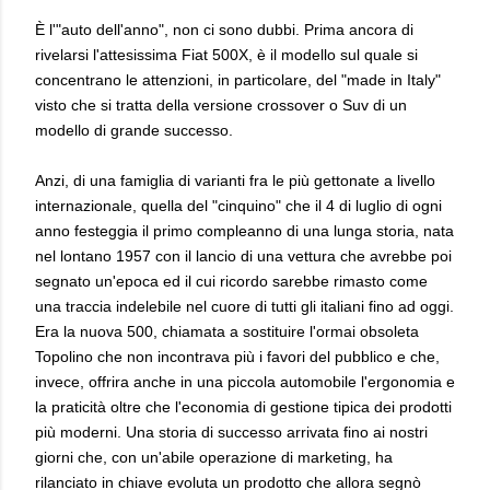
È l'"auto dell'anno", non ci sono dubbi. Prima ancora di
rivelarsi l'attesissima Fiat 500X, è il modello sul quale si
concentrano le attenzioni, in particolare, del "made in Italy"
visto che si tratta della versione crossover o Suv di un
modello di grande successo.
Anzi, di una famiglia di varianti fra le più gettonate a livello
internazionale, quella del "cinquino" che il 4 di luglio di ogni
anno festeggia il primo compleanno di una lunga storia, nata
nel lontano 1957 con il lancio di una vettura che avrebbe poi
segnato un'epoca ed il cui ricordo sarebbe rimasto come
una traccia indelebile nel cuore di tutti gli italiani fino ad oggi.
Era la nuova 500, chiamata a sostituire l'ormai obsoleta
Topolino che non incontrava più i favori del pubblico e che,
invece, offrira anche in una piccola automobile l'ergonomia e
la praticità oltre che l'economia di gestione tipica dei prodotti
più moderni. Una storia di successo arrivata fino ai nostri
giorni che, con un'abile operazione di marketing, ha
rilanciato in chiave evoluta un prodotto che allora segnò