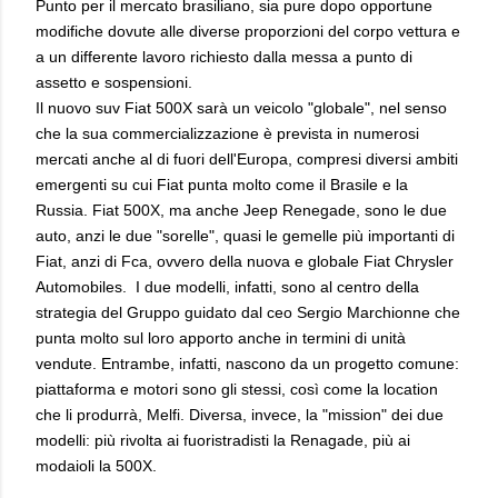
Punto per il mercato brasiliano, sia pure dopo opportune
modifiche dovute alle diverse proporzioni del corpo vettura e
a un differente lavoro richiesto dalla messa a punto di
assetto e sospensioni.
Il nuovo suv Fiat 500X sarà un veicolo "globale", nel senso
che la sua commercializzazione è prevista in numerosi
mercati anche al di fuori dell'Europa, compresi diversi ambiti
emergenti su cui Fiat punta molto come il Brasile e la
Russia. Fiat 500X, ma anche Jeep Renegade, sono le due
auto, anzi le due "sorelle", quasi le gemelle più importanti di
Fiat, anzi di Fca, ovvero della nuova e globale Fiat Chrysler
Automobiles. I due modelli, infatti, sono al centro della
strategia del Gruppo guidato dal ceo Sergio Marchionne che
punta molto sul loro apporto anche in termini di unità
vendute. Entrambe, infatti, nascono da un progetto comune:
piattaforma e motori sono gli stessi, così come la location
che li produrrà, Melfi. Diversa, invece, la "mission" dei due
modelli: più rivolta ai fuoristradisti la Renagade, più ai
modaioli la 500X.