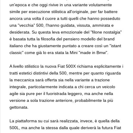
un'epoca e che oggi rivive in una variante volutamente
simile per esecuzione stilistica all'originale, per far battere
ancora una volta il cuore a tutti quelli che hanno posseduto
una "vecchia" 500, l'hanno guidata, vissuta, ammirata e
desiderata. Su questa leva emozionale del "filone nostalgia"
è basata tutta la filosofia del pensiero modello del brand
italiano che ha giustamente puntato a creare così un "istant
classic" come già lo era stata la Mini "made in Bmw".
A livello stilistico la nuova Fiat 500X richiama esplicitamente i
tratti estetici distintivi della 500, mentre per quanto riguarda
la meccanica sarà offerta sia nella variante a trazione
integrale, particolarmente indicata a chi cerca un veicolo
agile sia pure per il fuoristrada leggero, ma anche nella
versione a sola trazione anteriore, probabilmente la più
gettonata.
La piattaforma su cui sarà realizzata, invece, è quella della
500L, ma anche la stessa dalla quale deriverà la futura Fiat