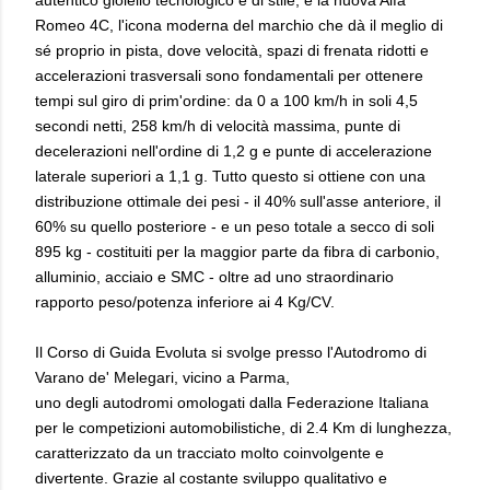
autentico gioiello tecnologico e di stile, e la nuova Alfa
Romeo 4C, l'icona moderna del marchio che dà il meglio di
sé proprio in pista, dove velocità, spazi di frenata ridotti e
accelerazioni trasversali sono fondamentali per ottenere
tempi sul giro di prim'ordine: da 0 a 100 km/h in soli 4,5
secondi netti, 258 km/h di velocità massima, punte di
decelerazioni nell'ordine di 1,2 g e punte di accelerazione
laterale superiori a 1,1 g. Tutto questo si ottiene con una
distribuzione ottimale dei pesi - il 40% sull'asse anteriore, il
60% su quello posteriore - e un peso totale a secco di soli
895 kg - costituiti per la maggior parte da fibra di carbonio,
alluminio, acciaio e SMC - oltre ad uno straordinario
rapporto peso/potenza inferiore ai 4 Kg/CV.
Il Corso di Guida Evoluta si svolge presso l'Autodromo di
Varano de' Melegari, vicino a Parma,
uno degli autodromi omologati dalla Federazione Italiana
per le competizioni automobilistiche, di 2.4 Km di lunghezza,
caratterizzato da un tracciato molto coinvolgente e
divertente. Grazie al costante sviluppo qualitativo e