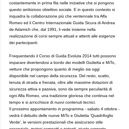
costantemente in prima fila nelle iniziative che si pongono
questo ambizioso obiettivo sociale. E in questo contesto si
inquadra la collaborazione più che ventennale tra Alfa
Romeo ed il Centro Internazionale Guida Sicura di Andrea
de Adamich che, dal 1991, li vede insieme nella
realizzazione di corsi sempre attuali e attenti alle esigenze
dei partecipanti.
Frequentando il Corso di Guida Evoluta 2014 tutti possono
imparare divertendosi a bordo dei modelli Giulietta e MiTo,
vetture che propongono quanto di meglio sia oggi
disponibile nel campo della sicurezza. Del resto, scatto,
tenuta di strada e frenata, oltre alle massime dotazioni di
sicurezza attiva e passiva, sono da sempre peculiarità di
ogni Alfa Romeo, una tradizione gloriosa che continua nel
tempo e si arricchisce di nuovi contenuti tecnici.
Il prossimo appuntamento in programma - sabato 4 ottobre -
vedrà il debutto delle nuove MiTo e Giulietta 'Quadrifoglio
Verde', le versioni prestazionali che assicurano stile
essenziale, motori compatti e potenti, giusto rapporto