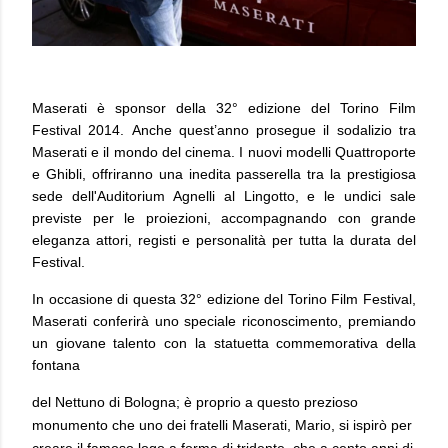
Maserati è sponsor della 32° edizione del
Torino Film
Festival 2014
.
Anche quest’anno prosegue il sodalizio tra
Maserati e il mondo del cinema.
I nuovi modelli Quattroporte
e Ghibli, offriranno una inedita passerella tra la prestigiosa
sede dell'Auditorium Agnelli al Lingotto, e le undici sale
previste per le proiezioni, accompagnando con grande
eleganza attori, registi e personalità per tutta la durata del
Festival.
In occasione di questa 32° edizione del Torino Film Festival,
Maserati conferirà uno speciale riconoscimento, premiando
un giovane talento con la statuetta commemorativa della
fontana
del Nettuno di Bologna; è proprio a questo prezioso
monumento che uno dei fratelli Maserati, Mario, si ispirò per
creare il famoso logo a forma di tridente, che a cento anni di