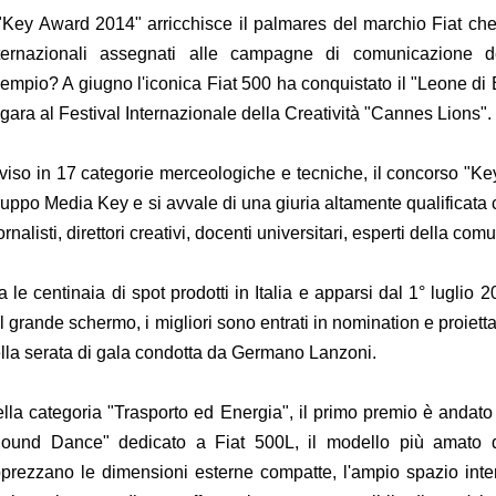
 "Key Award 2014" arricchisce il palmares del marchio Fiat c
ternazionali assegnati alle campagne di comunicazione d
empio? A giugno l'iconica Fiat 500 ha conquistato il "Leone di
 gara al Festival Internazionale della Creatività "Cannes Lions"
viso in 17 categorie merceologiche e tecniche, il concorso "
uppo Media Key e si avvale di una giuria altamente qualificata c
ornalisti, direttori creativi, docenti universitari, esperti della c
a le centinaia di spot prodotti in Italia e apparsi dal 1° luglio
l grande schermo, i migliori sono entrati in nomination e proietta
lla serata di gala condotta da Germano Lanzoni.
lla categoria "Trasporto ed Energia", il primo premio è andato
ound Dance" dedicato a Fiat 500L, il modello più amato d
prezzano le dimensioni esterne compatte, l'ampio spazio interno,