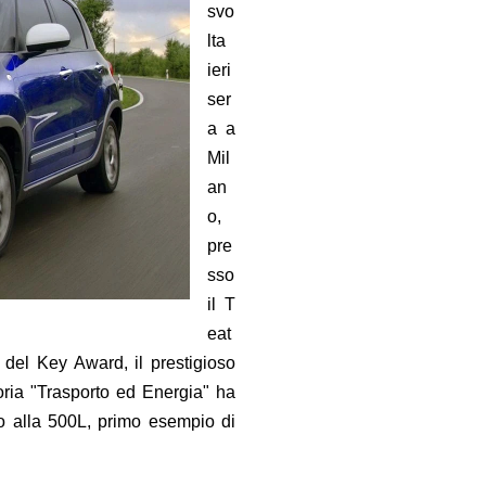
svo
lta
ieri
ser
a a
Mil
an
o,
pre
sso
il T
eat
 del Key Award, il prestigioso
goria "Trasporto ed Energia" ha
o alla 500L, primo esempio di