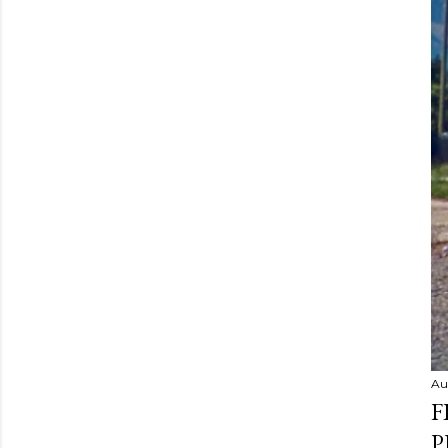
Au
F
P