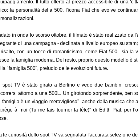
uipaggiamento. Il tutto offerto al prezzo accessibile di una 'ci
ico: la personalità della 500, l'icona Fiat che evolve contin
rsonalizzazioni.
dato in onda lo scorso ottobre, il filmato è stato realizzato dal
tegrante di una campagna - declinata a livello europeo su stam
 risalto, con un tocco di romanticismo, come Fiat 500L sia la ve
esce la famiglia moderna. Del resto, proprio questo modello è st
lla "famiglia 500", preludio delle evoluzioni future.
 spot TV è stato girato a Berlino e vede due bambini cresc
ncorrersi attorno a una 500L. Un girotondo sorprendente, ben sot
a famiglia è un viaggio meraviglioso"- anche dalla musica ch
nège à moi (Tu me fais tourner la tête)" di Édith Piaf, per l'
se.
a le curiosità dello spot TV va segnalata l'accurata selezione de