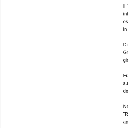
Il
in
es
in
Di
Gr
gi
Fr
su
de
Ne
"R
ap