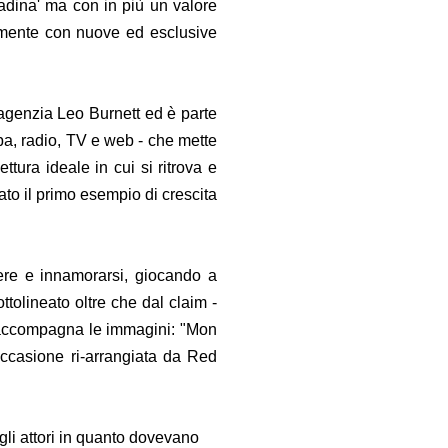
ttadina' ma con in più un valore
uamente con nuove ed esclusive
l'agenzia Leo Burnett ed è parte
pa, radio, TV e web - che mette
ttura ideale in cui si ritrova e
ato il primo esempio di crescita
ere e innamorarsi, giocando a
tolineato oltre che dal claim -
e accompagna le immagini: "Mon
occasione ri-arrangiata da Red
gli attori in quanto dovevano