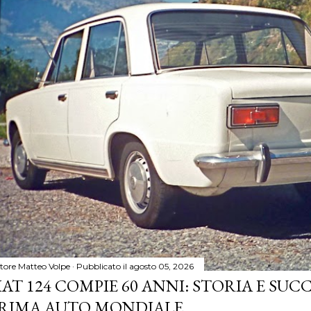
tore
Matteo Volpe
Pubblicato il
agosto 05, 2026
IAT 124 COMPIE 60 ANNI: STORIA E SUC
RIMA AUTO MONDIALE