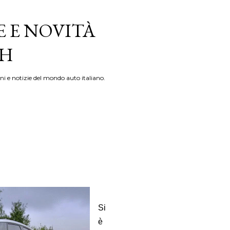
E E NOVITÀ
TH
ni e notizie del mondo auto italiano.
Si
è