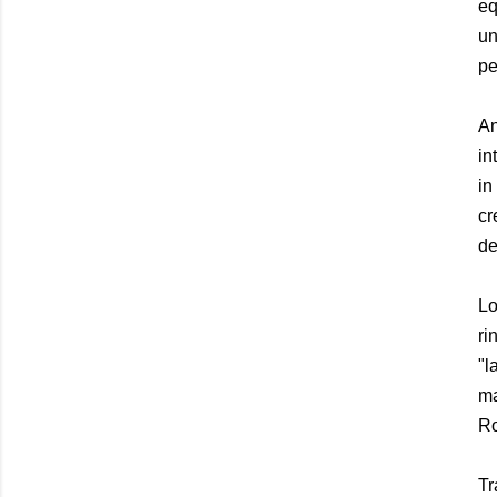
eq
un
pe
An
in
in
cr
de
Lo
ri
"l
ma
Ro
Tr