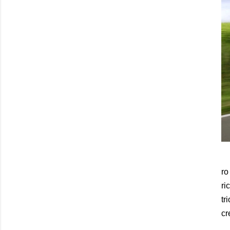
ro
ri
tr
cr