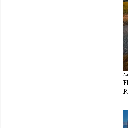
Au
F
R