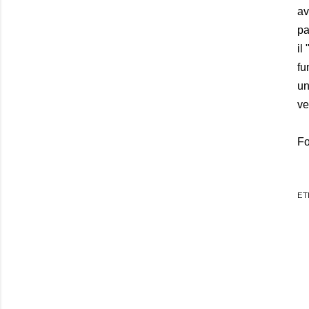
av
pa
il
fu
un
ve
Fo
ET