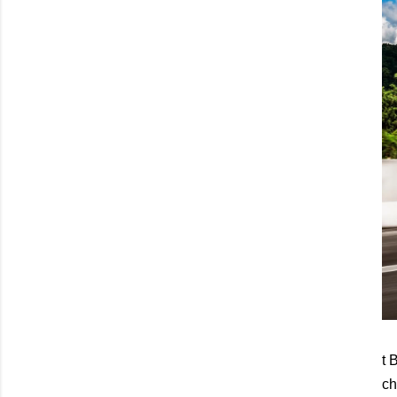
t 
ch