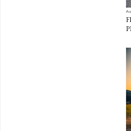
Au
F
P