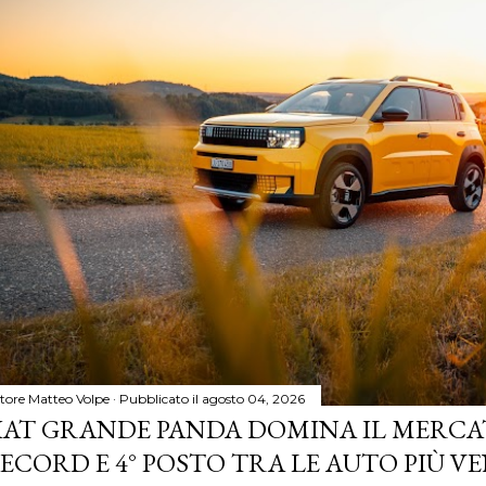
tore
Matteo Volpe
Pubblicato il
agosto 04, 2026
IAT GRANDE PANDA DOMINA IL MERCA
ECORD E 4° POSTO TRA LE AUTO PIÙ VE