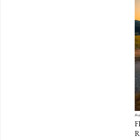
Au
F
R