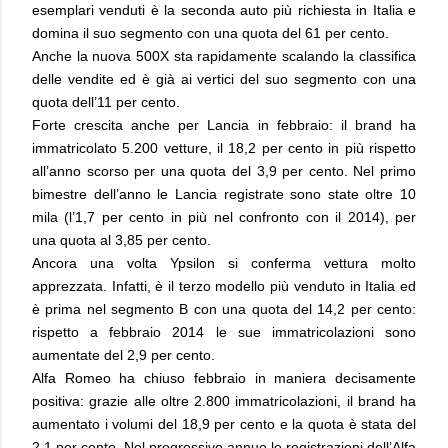
esemplari venduti è la seconda auto più richiesta in Italia e
domina il suo segmento con una quota del 61 per cento.
Anche la nuova 500X sta rapidamente scalando la classifica
delle vendite ed è già ai vertici del suo segmento con una
quota dell’11 per cento.
Forte crescita anche per Lancia in febbraio: il brand ha
immatricolato 5.200 vetture, il 18,2 per cento in più rispetto
all’anno scorso per una quota del 3,9 per cento. Nel primo
bimestre dell’anno le Lancia registrate sono state oltre 10
mila (l’1,7 per cento in più nel confronto con il 2014), per
una quota al 3,85 per cento.
Ancora una volta Ypsilon si conferma vettura molto
apprezzata. Infatti, è il terzo modello più venduto in Italia ed
è prima nel segmento B con una quota del 14,2 per cento:
rispetto a febbraio 2014 le sue immatricolazioni sono
aumentate del 2,9 per cento.
Alfa Romeo ha chiuso febbraio in maniera decisamente
positiva: grazie alle oltre 2.800 immatricolazioni, il brand ha
aumentato i volumi del 18,9 per cento e la quota è stata del
2,1 per cento. Nel progressivo annuo le registrazioni dell’Alfa