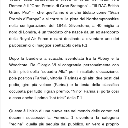
Romeo è il "Gran Premio di Gran Bretagna" - "III RAC British
Grand Prix" - che quell'anno è anche titolato come "Gran
Premio d'Europa" e si corre sulla pista del Northamptonshire
nella configurazione del 1948: Silverstone, a 40 miglia a
nord di Londra, è un tracciato che nasce da un ex aeroporto
della Royal Air Force e sarà destinato a diventare uno dei
palcoscenici di maggior spettacolo della F.1.
Dopo la bandiera a scacchi, sventolata tra la Abbey e la
Woodcote, Re Giorgio VI si congratula personalmente con
tutti i piloti della "squadra Alfa" per il risultato d'eccezione:
pole position (Farina), vittoria (Farina) e gli altri due posti del
podio, giro più veloce (Farina) e la testa della classifica
occupata per tutto il gran premio. "Nino" Farina si porta così
a casa anche il primo "hat trick" della F.1.
Questo è l'inizio di una nuova era nel mondo delle corse: nei
decenni successivi la Formula 1 diventerà la categoria
"regina", quella più seguita dal pubblico, un vero e proprio