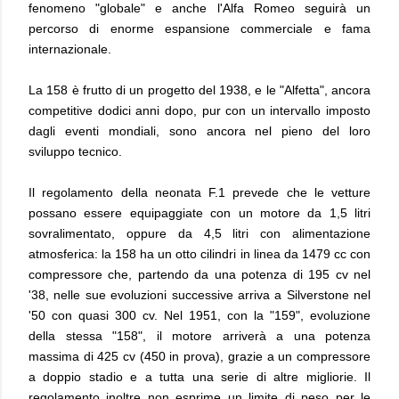
fenomeno "globale" e anche l'Alfa Romeo seguirà un
percorso di enorme espansione commerciale e fama
internazionale.
La 158 è frutto di un progetto del 1938, e le "Alfetta", ancora
competitive dodici anni dopo, pur con un intervallo imposto
dagli eventi mondiali, sono ancora nel pieno del loro
sviluppo tecnico.
Il regolamento della neonata F.1 prevede che le vetture
possano essere equipaggiate con un motore da 1,5 litri
sovralimentato, oppure da 4,5 litri con alimentazione
atmosferica: la 158 ha un otto cilindri in linea da 1479 cc con
compressore che, partendo da una potenza di 195 cv nel
'38, nelle sue evoluzioni successive arriva a Silverstone nel
'50 con quasi 300 cv. Nel 1951, con la "159", evoluzione
della stessa "158", il motore arriverà a una potenza
massima di 425 cv (450 in prova), grazie a un compressore
a doppio stadio e a tutta una serie di altre migliorie. Il
regolamento inoltre non esprime un limite di peso per le