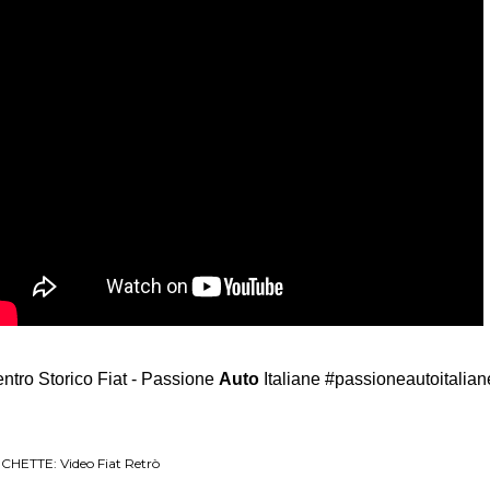
ntro Storico Fiat - Passione
Auto
Italiane #passioneautoitalia
ICHETTE:
Video Fiat Retrò