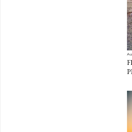
Au
F
P