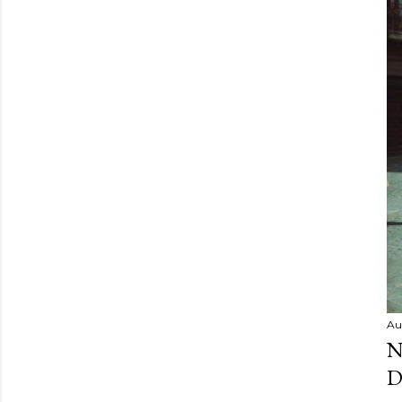
Au
N
D