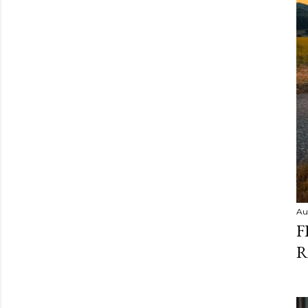
Au
F
R