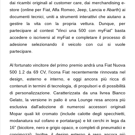
dai ricambi originali al customer care, dai merchandising e-
store (online per Fiat, Alfa Romeo, Jeep, Lancia e Abarth) ai
documenti tecnici, uniti a strumenti interattivi che aiutano a
gestire la vita con la propria vettura. Dunque, per
partecipare al contest "Vinci una 500 con myFiat" basta
accedere o iscriversi al myFiat e completare il processo di
adesione selezionando il veicolo con cui si vuole
partecipare.
Al fortunato vincitore del primo premio andrà una Fiat Nuova
500 1.2 da 69 CV, l'icona Fiat recentemente rinnovata nel
design, esterno e interno, e oggi ancora più ricca di
contenuti in termini di tecnologia, di propulsori e di possibilità
di personalizzazione. Caratterizzata da una livrea Bianco
Gelato, la versione in palio è una Lounge resa ancora più
esclusiva dall'adozione di numerosi accessori originali
Mopar quali kit cromato (include calotte degli specchietti,
modanatura sul cofano e portatarga) e kit cerchi in lega da
16" (bicolore, nero e grigio opaco, e completi di pneumatici e
coprimozzi). Inoltre, il design esterno è reso ancora più