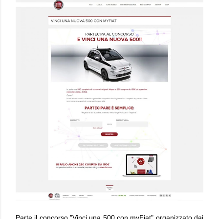
Parte il concorso "Vinci una 500 con myFiat" organizzato dai