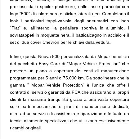
prezioso dallo spoiler posteriore, dalle fasce paracolpi con
logo "500" di colore nero e sticker laterali neri. Completano il
look i particolari tappi-valvole degli pneumatici con logo
"Fiat" e, all'interno, la pedaliera sportiva in alluminio, I
sovratappeti in moquette nera, il batticalcagno in acciaio e il
set di due cover Chevron per le chiavi della vettura.
Infine, questa Nuova 500 personalizzata da Mopar beneficia
del pacchetto Easy Care di "Mopar
Vehicle Protection" che
prevede un piano a copertura dei costi di manutenzione
programmata per 5 anni o 75.000 km. Da sottolineare che la
gamma " Mopar
Vehicle Protection" è l'unica che offre i
contratti di servizio garantiti da FCA che assicurano ai propri
clienti la massima tranquillità grazie a una vasta copertura
sulle parti meccaniche e piani di manutenzione dedicati,
oltre ad un servizio di assistenza e riparazione effettuato da
tecnici altamente specializzati che utilizzano esclusivamente
ricambi originali.