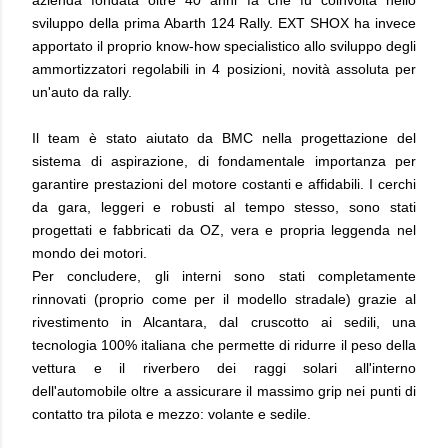
azienda fondata oltre 40 anni fa che fu coinvolta nello
sviluppo della prima Abarth 124 Rally. EXT SHOX ha invece
apportato il proprio know-how specialistico allo sviluppo degli
ammortizzatori regolabili in 4 posizioni, novità assoluta per
un'auto da rally.
Il team è stato aiutato da BMC nella progettazione del
sistema di aspirazione, di fondamentale importanza per
garantire prestazioni del motore costanti e affidabili. I cerchi
da gara, leggeri e robusti al tempo stesso, sono stati
progettati e fabbricati da OZ, vera e propria leggenda nel
mondo dei motori.
Per concludere, gli interni sono stati completamente
rinnovati (proprio come per il modello stradale) grazie al
rivestimento in Alcantara, dal cruscotto ai sedili, una
tecnologia 100% italiana che permette di ridurre il peso della
vettura e il riverbero dei raggi solari all'interno
dell'automobile oltre a assicurare il massimo grip nei punti di
contatto tra pilota e mezzo: volante e sedile.