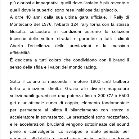
più gloriosi e impegnativi, quelli dove l'asfalto è più rovente e
quelli dove le superfici sono rese insidiose dal ghiaccio.
A oltre 40 anni dalla sua ultima gara ufficiale, il Rally di
Montecarlo del 1976, l'Abarth 124 rally torna con la stessa
filosofia: collaudare in condizioni estreme le soluzioni
tecniche delle vetture stradali e garantire a tutti i clienti
Abarth l'eccellenza delle prestazioni e la massima
affidabilità.
È dedicata a tutti coloro che condividono con il brand il
senso della sfida e i valori del mondo racing.
Sotto il cofano si nasconde il motore 1800 cm3 bialbero
turbo a iniezione diretta. Grazie alle diverse mappature
selezionabili garantisce una potenza fino a 300 CV a 6500
giri e un'ottimale curva di coppia, elemento fondamentale
per permettere al pilota il bilanciamento con sterzo e
acceleratore in sovrasterzo. Le prestazioni sono mozzafiato,
e le accelerazioni brucianti vengono sottolineate dal sound
pieno e coinvolgente. Lo sviluppo è stato pensato per
garantire affidabilità e prestazioni anche nelle condizioni