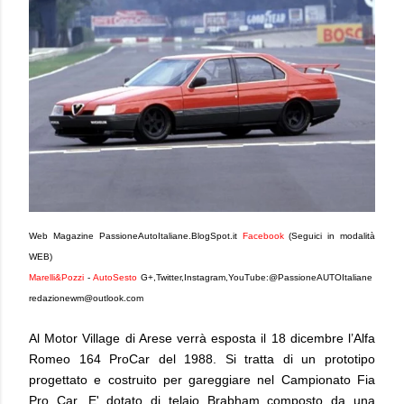
Web Magazine
PassioneAutoItaliane.BlogSpot.it
Facebook
(Seguici in modalità
WEB)
Marelli&Pozzi
-
AutoSesto
G+,Twitter,Instagram,YouTube:@PassioneAUTOItaliane
redazionewm@outlook.com
Al Motor Village di Arese verrà esposta il 18 dicembre l’Alfa
Romeo 164 ProCar del 1988. Si tratta di un prototipo
progettato e costruito per gareggiare nel Campionato Fia
Pro Car. E' dotato di telaio Brabham composto da una