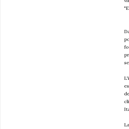
vi
"E
Da
po
fo
pr
se
L'
es
de
cl
It
La