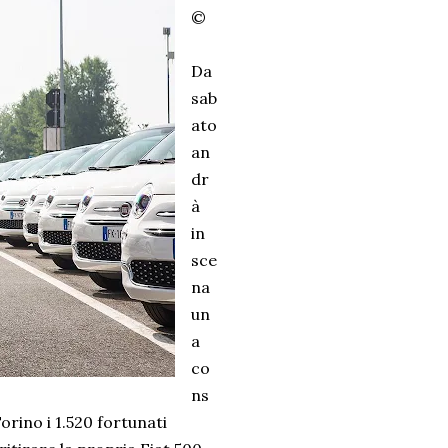
©
Da
sab
ato
an
dr
à
in
sce
na
un
a
co
ns
orino i 1.520 fortunati