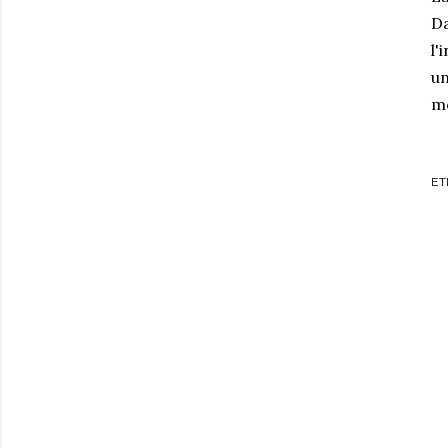
Da
l'
un
m
ET