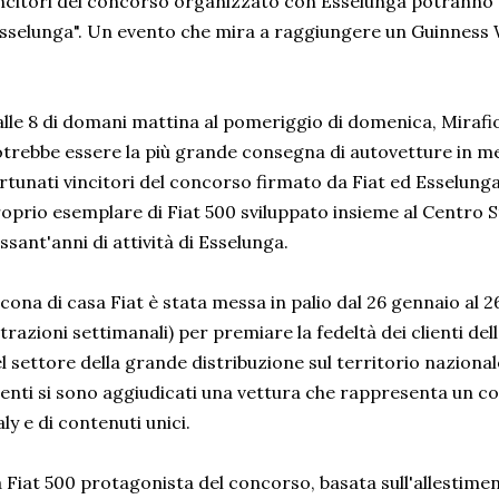
ncitori del concorso organizzato con Esselunga potranno r
sselunga". Un evento che mira a raggiungere un Guinness
lle 8 di domani mattina al pomeriggio di domenica, Mirafio
trebbe essere la più grande consegna di autovetture in men
rtunati vincitori del concorso firmato da Fiat ed Esselunga 
oprio esemplare di Fiat 500 sviluppato insieme al Centro St
ssant'anni di attività di Esselunga.
icona di casa Fiat è stata messa in palio dal 26 gennaio al
trazioni settimanali) per premiare la fedeltà dei clienti del
l settore della grande distribuzione sul territorio nazionale
ienti si sono aggiudicati una vettura che rappresenta un co
aly e di contenuti unici.
 Fiat 500 protagonista del concorso, basata sull'allestimen