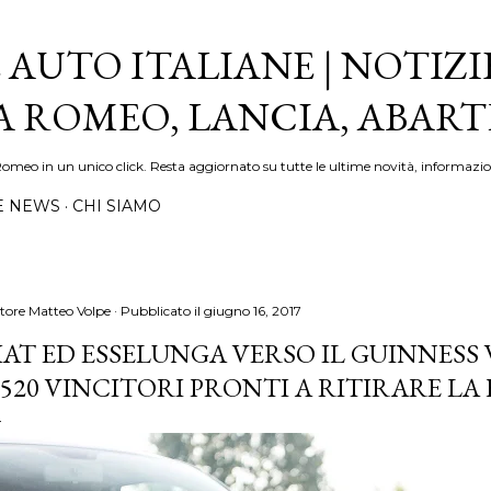
Passa ai contenuti principali
 AUTO ITALIANE | NOTIZI
FA ROMEO, LANCIA, ABAR
Romeo in un unico click. Resta aggiornato su tutte le ultime novità, informazio
E NEWS
CHI SIAMO
tore
Matteo Volpe
Pubblicato il
giugno 16, 2017
IAT ED ESSELUNGA VERSO IL GUINNES
.520 VINCITORI PRONTI A RITIRARE LA 