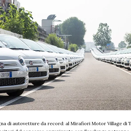
na di autovetture da record: al Mirafiori Motor Village di T