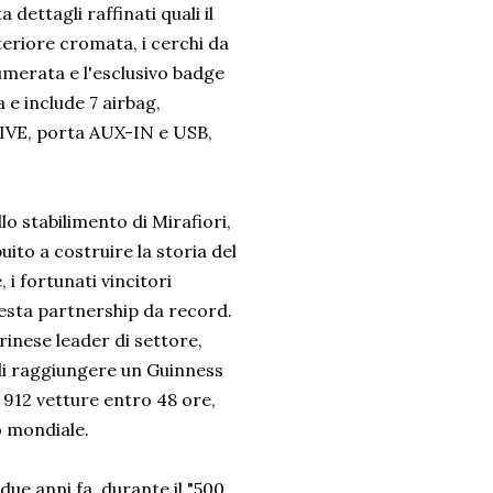
dettagli raffinati quali il
teriore cromata, i cerchi da
numerata e l'esclusivo badge
 e include 7 airbag,
LIVE, porta AUX-IN e USB,
lo stabilimento di Mirafiori,
uito a costruire la storia del
 i fortunati vincitori
uesta partnership da record.
inese leader di settore,
 di raggiungere un Guinness
 912 vetture entro 48 ore,
 mondiale.
ue anni fa, durante il "500