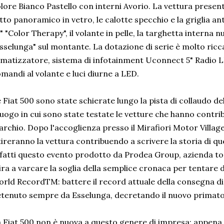
lore Bianco Pastello con interni Avorio. La vettura presenta 
tto panoramico in vetro, le calotte specchio e la griglia an
" "Color Therapy", il volante in pelle, la targhetta interna 
sselunga" sul montante. La dotazione di serie è molto ricca
imatizzatore, sistema di infotainment Uconnect 5" Radio 
mandi al volante e luci diurne a LED.
 Fiat 500 sono state schierate lungo la pista di collaudo del
 luogo in cui sono state testate le vetture che hanno contrib
rchio. Dopo l'accoglienza presso il Mirafiori Motor Village,
tireranno la vettura contribuendo a scrivere la storia di q
fatti questo evento prodotto da Prodea Group, azienda tor
ra a varcare la soglia della semplice cronaca per tentare
rld RecordTM: battere il record attuale della consegna di
tenuto sempre da Esselunga, decretando il nuovo primato
 Fiat 500 non è nuova a questo genere di impresa: appena d