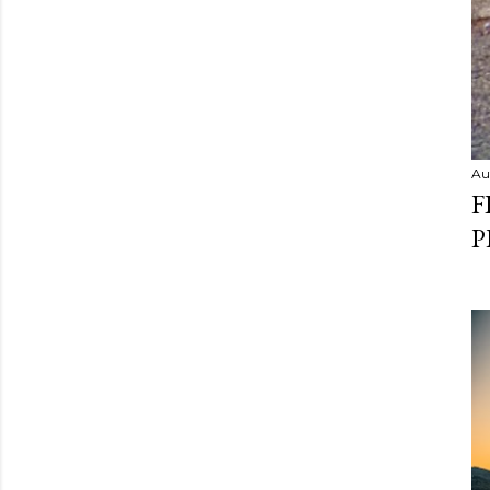
Au
F
P