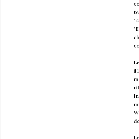
co
te
14
"E
cl
co
Le
il
ma
ri
In
mi
Wo
de
La