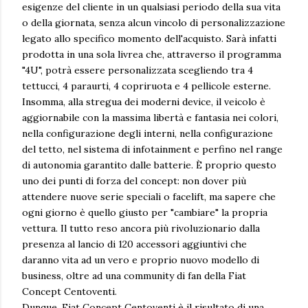
esigenze del cliente in un qualsiasi periodo della sua vita
o della giornata, senza alcun vincolo di personalizzazione
legato allo specifico momento dell'acquisto. Sarà infatti
prodotta in una sola livrea che, attraverso il programma
"4U", potrà essere personalizzata scegliendo tra 4
tettucci, 4 paraurti, 4 copriruota e 4 pellicole esterne.
Insomma, alla stregua dei moderni device, il veicolo è
aggiornabile con la massima libertà e fantasia nei colori,
nella configurazione degli interni, nella configurazione
del tetto, nel sistema di infotainment e perfino nel range
di autonomia garantito dalle batterie. È proprio questo
uno dei punti di forza del concept: non dover più
attendere nuove serie speciali o facelift, ma sapere che
ogni giorno è quello giusto per "cambiare" la propria
vettura. Il tutto reso ancora più rivoluzionario dalla
presenza al lancio di 120 accessori aggiuntivi che
daranno vita ad un vero e proprio nuovo modello di
business, oltre ad una community di fan della Fiat
Concept Centoventi.
Dunque, Fiat Concept Centoventi è il risultato di una