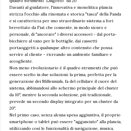
quadro strumenti "Lingotto" da 20"
Davanti al guidatore, l'innovativa e monolitica plancia
strizza l'occhio alla rinomata e storica "tasca" della Panda
e si caratterizza per uno straordinario sistema a fori
brevettato da Fiat che consente, in modo sicuro e
personale, di "ancorare" i diversi accessori - dal porta-
bicchiere al vano per le bottiglie, dai cassetti
portaoggetti a qualunque altro contenuto che possa
servire al cliente - ricreando un ambiente familiare e
accogliente.
Non meno rivoluzionario è il quadro strumenti che può
essere scelto in due soluzioni: la prima, perfetta per la
generazione dei Millennials, fa del cellulare il cuore del
sistema, abbinandosi allo schermo principale del cluster
da 10", mentre la seconda soluzione, più tradizionale,
prevede un secondo display integrato per un cluster da
20".
Nel primo caso, senza alcuna spesa aggiuntiva, il proprio
smartphone o tablet può essere "agganciato" alla plancia,
utilizzando così le funzionalità di navigazione, musica,