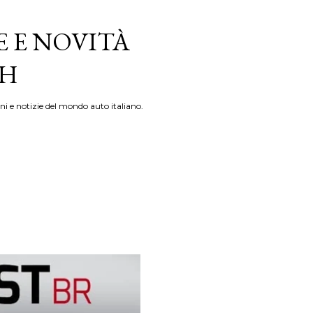
E E NOVITÀ
TH
ni e notizie del mondo auto italiano.