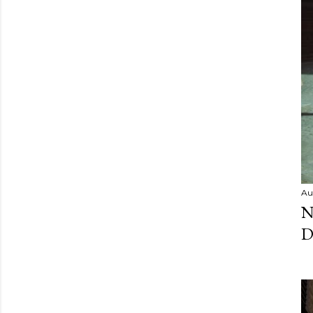
Au
N
D