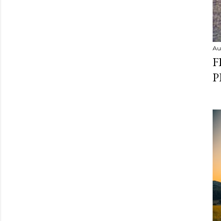
Au
F
P