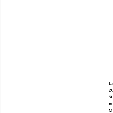
La
20
Si
nu
Ma