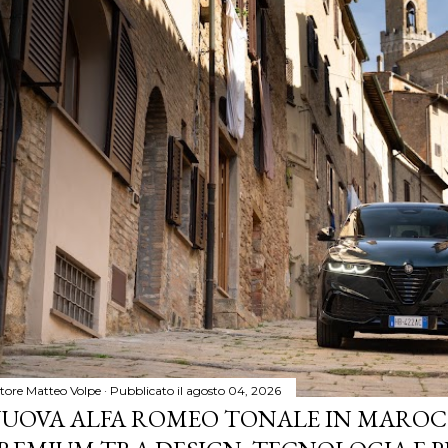
tore
Matteo Volpe
Pubblicato il
agosto 04, 2026
UOVA ALFA ROMEO TONALE IN MAROCC