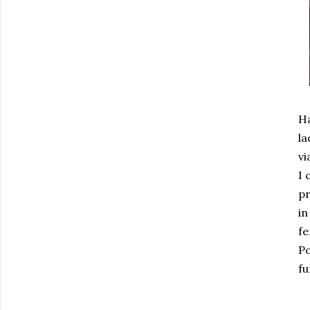
Ha
la
vi
I 
pr
in
fe
Po
fu