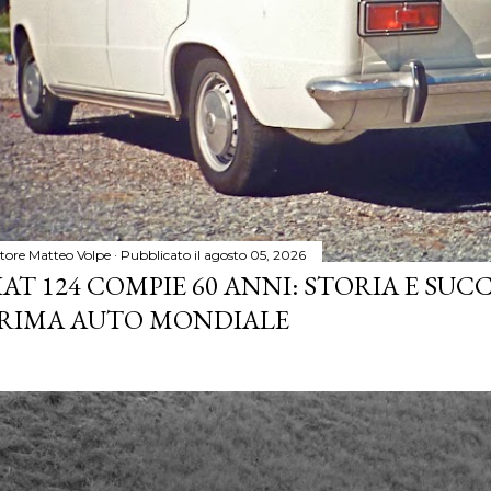
tore
Matteo Volpe
Pubblicato il
agosto 05, 2026
IAT 124 COMPIE 60 ANNI: STORIA E SUC
RIMA AUTO MONDIALE