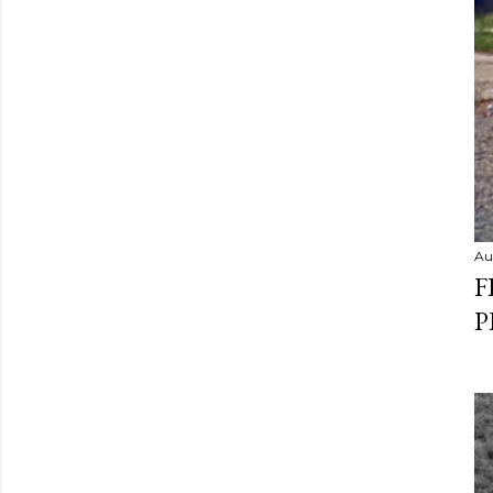
Au
F
P