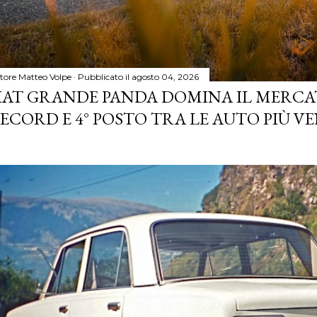
tore
Matteo Volpe
Pubblicato il
agosto 04, 2026
IAT GRANDE PANDA DOMINA IL MERCA
ECORD E 4° POSTO TRA LE AUTO PIÙ VE