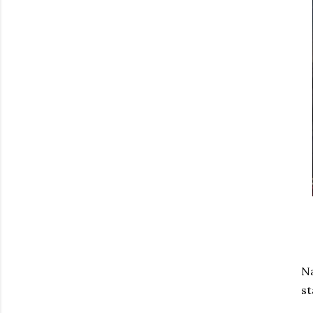
Na
st