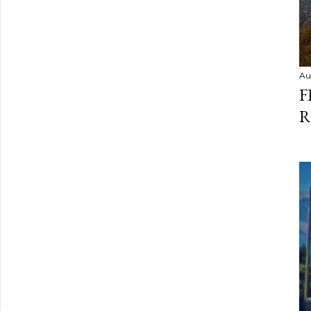
Au
F
R