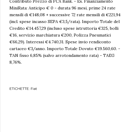
Contributo Prezzo di FCA Bank. - Es. Finanziamento
MiniRata: Anticipo € 0 - durata 96 mesi, prime 24 rate
mensili di €148,08 + successive 72 rate mensili di €221,94
(incl. spese incasso SEPA €3,5/rata). Importo Totale del
Credito €14.457,29 (incluso spese istruttoria €325, bolli
€16, servizio marchiatura €200, Polizza Pneumatici
€66,29). Interessi €4.740,31. Spese invio rendiconto
cartaceo €3/anno. Importo Totale Dovuto €19.560,60. -
TAN fisso 6,85% (salvo arrotondamento rata) - TAEG
8,76%.
ETICHETTE:
Fiat