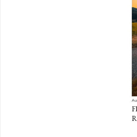
Au
F
R