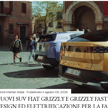
tore
Matteo Volpe
Pubblicato il
agosto 06, 2026
UOVI SUV FIAT GRIZZLY E GRIZZLY FASTB
ESIGN ED ELETTRIFICAZIONE PER LA F