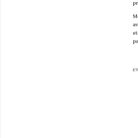
pr
Mo
av
st
pa
ET