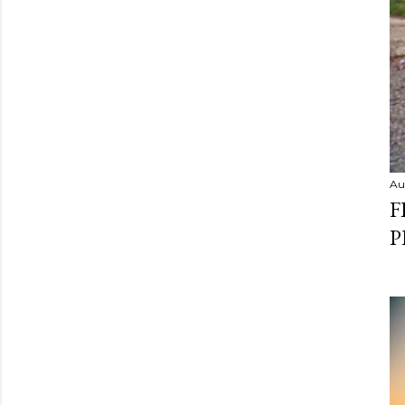
Au
F
P