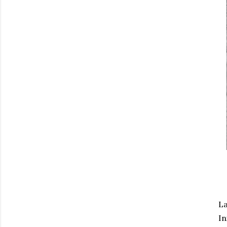
La
In