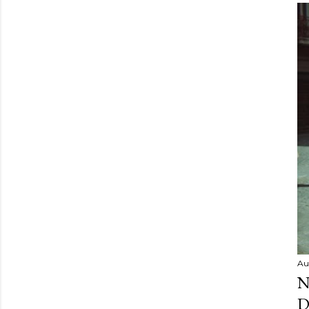
Au
N
D