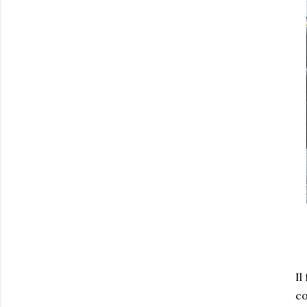
Il
co