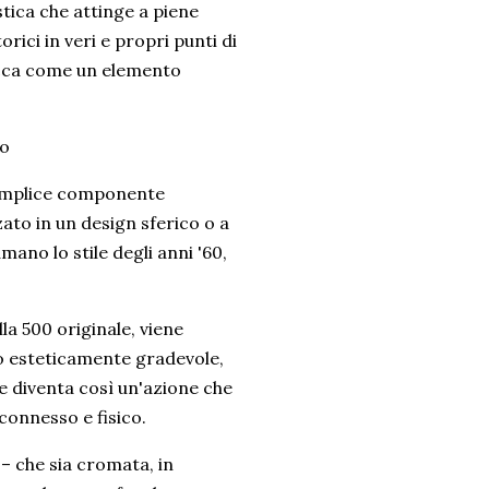
tica che attinge a piene
rici in veri e propri punti di
picca come un elemento
no
semplice componente
zato in un design sferico o a
amano lo stile degli anni '60,
lla 500 originale, viene
lo esteticamente gradevole,
e diventa così un'azione che
 connesso e fisico.
o – che sia cromata, in