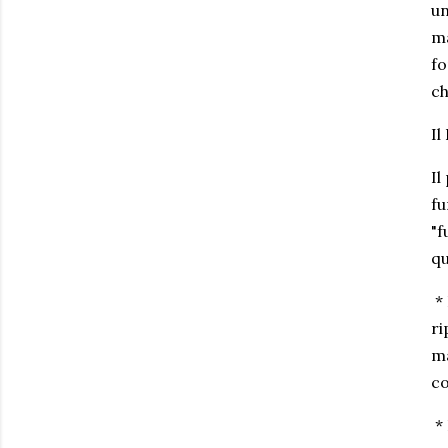
un
ma
fo
ch
Il
Il
fu
"f
qu
* 
ri
ma
co
* 