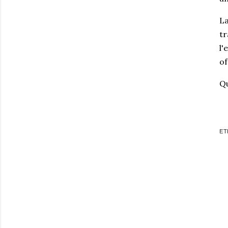
La
tr
l'
of
Qu
ET