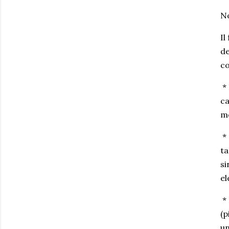
No
Il
de
c
* 
ca
mo
* 
ta
si
el
* 
(p
un