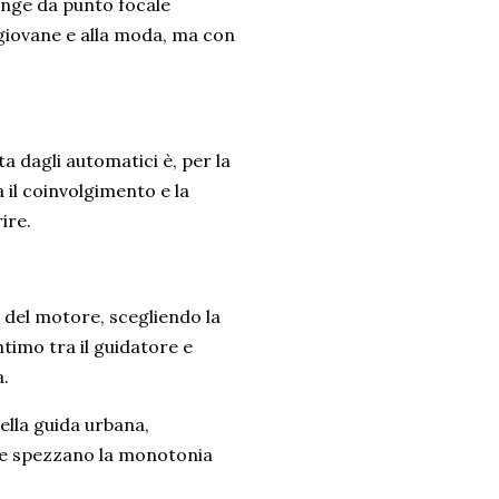
funge da punto focale
 giovane e alla moda, ma con
 dagli automatici è, per la
a il coinvolgimento e la
ire.
ri del motore, scegliendo la
ntimo tra il guidatore e
a.
ella guida urbana,
che spezzano la monotonia