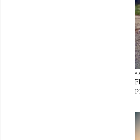
Au
F
P