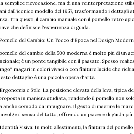
a semplice rievocazione, ma di una reinterpretazione stilis
ni dall'iconico modello del 1957, trasformando i dettagli sto
rza. Tra questi, il cambio manuale con il pomello retro s
iave che definisce l'esperienza di guida.
 Pomello del Cambio: Un Tocco d'Epoca nel Design Moder
 pomello del cambio della 500 moderna è molto più di un 
nzionale; è un ponte tangibile con il passato. Spesso realiz
ungo", magari in colori vivaci o con finiture lucide che richi
esto dettaglio è una piccola opera d'arte.
Ergonomia e Stile: La posizione elevata della leva, tipica de
proposta in maniera studiata, rendendo il pomello non so
 anche comodo da impugnare. Il gesto di inserire le marc
involge il senso del tatto, offrendo un piacere di guida più
Identità Visiva: In molti allestimenti, la finitura del pomell