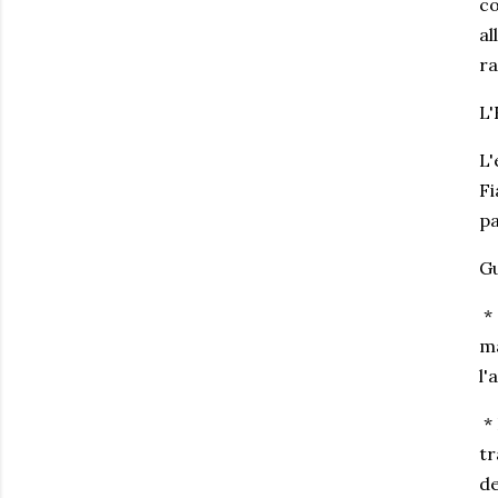
co
al
ra
L'
L'
Fi
pa
Gu
* 
ma
l'
* 
tr
de