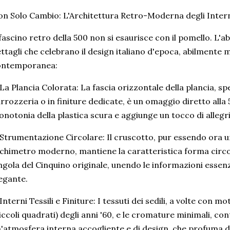
n Solo Cambio: L'Architettura Retro-Moderna degli Inter
 fascino retro della 500 non si esaurisce con il pomello. L'ab
ttagli che celebrano il design italiano d'epoca, abilmente 
ontemporanea:
La Plancia Colorata: La fascia orizzontale della plancia, sp
rrozzeria o in finiture dedicate, è un omaggio diretto alla
notonia della plastica scura e aggiunge un tocco di allegr
Strumentazione Circolare: Il cruscotto, pur essendo ora un
chimetro moderno, mantiene la caratteristica forma circ
ngola del Cinquino originale, unendo le informazioni essenzi
egante.
Interni Tessili e Finiture: I tessuti dei sedili, a volte con mo
iccoli quadrati) degli anni '60, e le cromature minimali, co
'atmosfera interna accogliente e di design, che profuma di