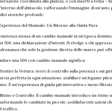
lorazione coordinata alla plancia, o con inserti a tema – 
l'interno dell'abitacolo, rafforzando l'immagine di un'auto
dici storiche profonde.
Esperienza del Manuale: Un Ritorno alla Guida Pura
esistenza stessa di un cambio manuale in un'epoca dominata
at 500, una dichiarazione d'intenti. Si rivolge a chi apprezz
dronanza che solo la gestione diretta delle marce può offr
idare una 500 con cambio manuale significa:
Sentire la Vettura: Avere il controllo sulla potenza e sui gi
rcia perfetta in ogni situazione, stabilisce un legame più i
auto. È un'esperienza di guida più interattiva e meno filtrat
Ritmo e Controllo: Il cambio manuale introduce un ritmo n
asformando le cambiate in piccole, soddisfacenti azioni 
l traffico.