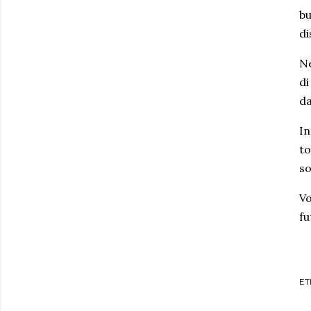
bu
di
Ne
di
da
In
to
so
Vo
fu
ET