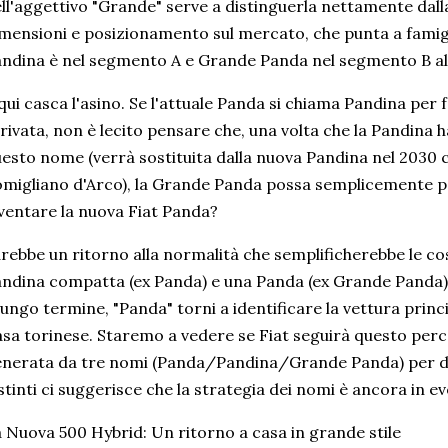
ll'aggettivo "Grande" serve a distinguerla nettamente dall
mensioni e posizionamento sul mercato, che punta a famigli
ndina è nel segmento A e Grande Panda nel segmento B al
qui casca l'asino. Se l'attuale Panda si chiama Pandina per 
rivata, non è lecito pensare che, una volta che la Pandina 
esto nome (verrà sostituita dalla nuova Pandina nel 2030
migliano d'Arco), la Grande Panda possa semplicemente pe
ventare la nuova Fiat Panda?
rebbe un ritorno alla normalità che semplificherebbe le co
ndina compatta (ex Panda) e una Panda (ex Grande Panda)
lungo termine, "Panda" torni a identificare la vettura prin
sa torinese. Staremo a vedere se Fiat seguirà questo perc
nerata da tre nomi (Panda/Pandina/Grande Panda) per du
stinti ci suggerisce che la strategia dei nomi è ancora in e
 Nuova 500 Hybrid: Un ritorno a casa in grande stile