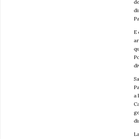
de
di
Pa
E 
ar
qu
Po
di
Sa
Pa
a 
Ca
ge
di
La