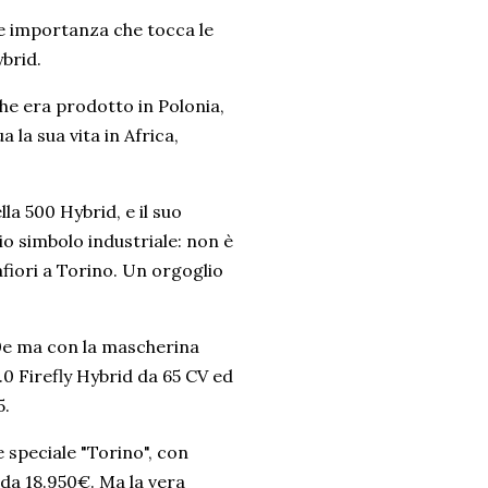
de importanza che tocca le
ybrid.
he era prodotto in Polonia,
 la sua vita in Africa,
la 500 Hybrid, e il suo
io simbolo industriale: non è
afiori a Torino. Un orgoglio
00e ma con la mascherina
.0 Firefly Hybrid da 65 CV ed
5.
e speciale "Torino", con
e da 18.950€. Ma la vera