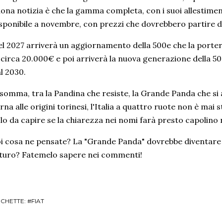
ona notizia è che la gamma completa, con i suoi allestimenti
sponibile a novembre, con prezzi che dovrebbero partire 
l 2027 arriverà un aggiornamento della 500e che la porte
 circa 20.000€ e poi arriverà la nuova generazione della 
l 2030.
somma, tra la Pandina che resiste, la Grande Panda che si 
rna alle origini torinesi, l'Italia a quattro ruote non è mai
lo da capire se la chiarezza nei nomi farà presto capolino ne
i cosa ne pensate? La "Grande Panda" dovrebbe diventare
turo? Fatemelo sapere nei commenti!
ICHETTE:
#FIAT