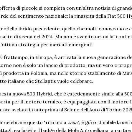
offerta di piccole si completa con un'altra notizia di gran
rde del sentimento nazionale: la rinascita della Fiat 500 H
 modello ibrido precedente, quello che molti conoscono e c
uscito di scena nel 2024. Ma non è svanito nel nulla: continua
'ottima strategia per mercati emergenti.
l frattempo, in Europa, è arrivata la nuova generazione del
torno non è solo un lancio di prodotto, ma un vero e propr
ù prodotta in Polonia, ma nello storico stabilimento di Mir
tto italiano che Stellantis vuole celebrare.
esta nuova 500 Hybrid, che è esteticamente simile alla 5
erta per il motore termico, è equipaggiata con il motore 1
stata svelata in anteprima al Salone dell'Auto di Torino 202
r celebrare questo "ritorno a casa", è già ordinabile la seri
ttagli esclusivi e il badge della Mole Antonelliana, a partir