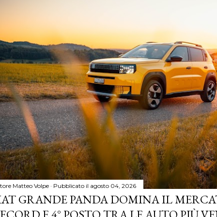
tore
Matteo Volpe
Pubblicato il
agosto 04, 2026
IAT GRANDE PANDA DOMINA IL MERCA
ECORD E 4° POSTO TRA LE AUTO PIÙ VE