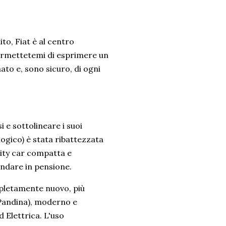
to, Fiat è al centro
permettetemi di esprimere un
to e, sono sicuro, di ogni
 e sottolineare i suoi
ogico) è stata ribattezzata
city car compatta e
andare in pensione.
mpletamente nuovo, più
 Pandina), moderno e
d Elettrica. L'uso