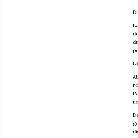
Di
La
de
du
po
L'
Ab
re
Pa
ac
Da
gr
di