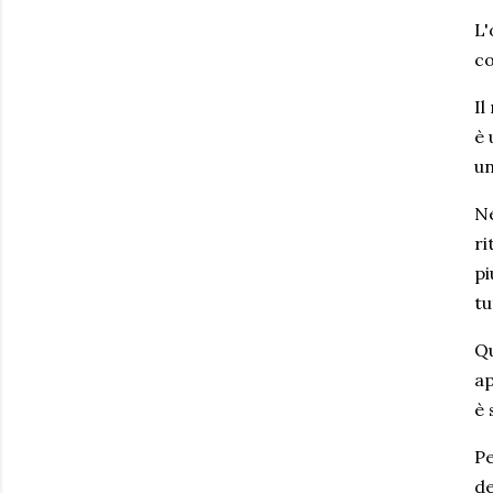
L'
co
Il
è 
un
Ne
ri
pi
tu
Qu
ap
è 
Pe
de