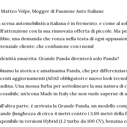
 Matteo Volpe, blogger di Passione Auto Italiane
 scena automobilistica italiana è in fermento, e come al soli
ll'attenzione con la sua rinnovata offerta di piccole. Ma 
bbio, una domanda che ronza nella testa di ogni appassiona
tenziale cliente: che confusione con i nomi!
identità smarrita: Grande Panda diventerà solo Panda?
biamo la storica e amatissima Panda, che per differenziarsi
centi aggiornamenti (ADAS obbligatori e nuovo look tecnol
ndina. Una mossa furba per sottolineare la sua natura di 
cessibile, un'icona Made in Italy che non vuole saperne di 
ll'altra parte, è arrivata la Grande Panda, un modello co
ande (lunghezza di circa 4 metri contro i 3,69 metri della
sponibile in versioni Hybrid (1.2 turbo da 100 CV), benzina e