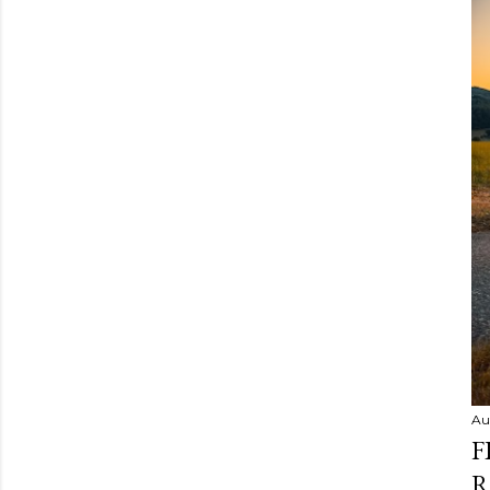
Au
F
R