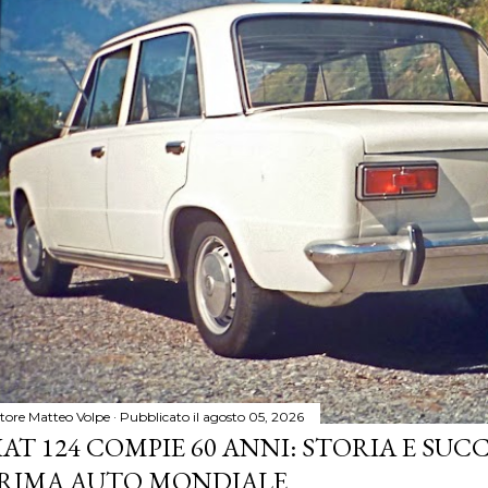
tore
Matteo Volpe
Pubblicato il
agosto 05, 2026
IAT 124 COMPIE 60 ANNI: STORIA E SUC
RIMA AUTO MONDIALE