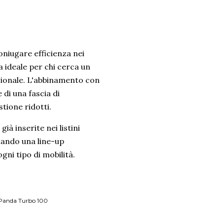
oniugare efficienza nei
a ideale per chi cerca un
izionale. L'abbinamento con
di una fascia di
stione ridotti.
à inserite nei listini
etando una line-up
gni tipo di mobilità.
 Panda Turbo 100