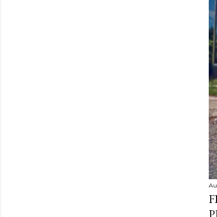
Au
F
P