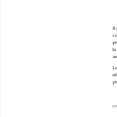
Il
co
pr
la
au
Le
uf
pr
ET