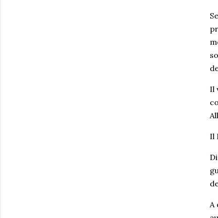
Se
pr
mo
so
de
Il
co
Al
Il
Di
gu
de
A 
au