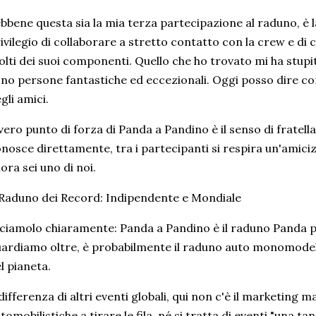
bbene questa sia la mia terza partecipazione al raduno, è l
ivilegio di collaborare a stretto contatto con la crew e 
lti dei suoi componenti. Quello che ho trovato mi ha stupito
no persone fantastiche ed eccezionali. Oggi posso dire co
gli amici.
 vero punto di forza di Panda a Pandino è il senso di fratell
nosce direttamente, tra i partecipanti si respira un'amiciz
lora sei uno di noi.
 Raduno dei Record: Indipendente e Mondiale
ciamolo chiaramente: Panda a Pandino è il raduno Panda 
ardiamo oltre, è probabilmente il raduno auto monomodel
l pianeta.
differenza di altri eventi globali, qui non c'è il marketing m
tomobilistiche a tirare le fila, né si tratta di eventi "una t