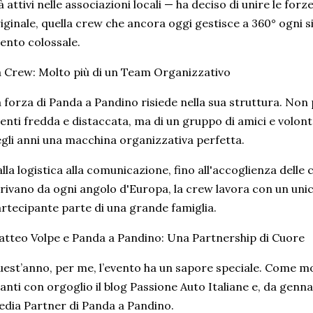
à attivi nelle associazioni locali — ha deciso di unire le forz
iginale, quella crew che ancora oggi gestisce a 360° ogni s
ento colossale.
 Crew: Molto più di un Team Organizzativo
 forza di Panda a Pandino risiede nella sua struttura. Non 
enti fredda e distaccata, ma di un gruppo di amici e volon
gli anni una macchina organizzativa perfetta.
lla logistica alla comunicazione, fino all'accoglienza delle 
rivano da ogni angolo d'Europa, la crew lavora con un unico
rtecipante parte di una grande famiglia.
tteo Volpe e Panda a Pandino: Una Partnership di Cuore
est’anno, per me, l’evento ha un sapore speciale. Come mol
anti con orgoglio il blog Passione Auto Italiane e, da genn
dia Partner di Panda a Pandino.