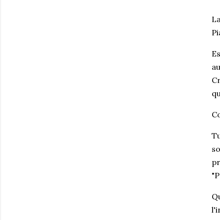
La
Pi
Es
au
Cr
qu
Co
Tu
so
pr
"P
Qu
l'