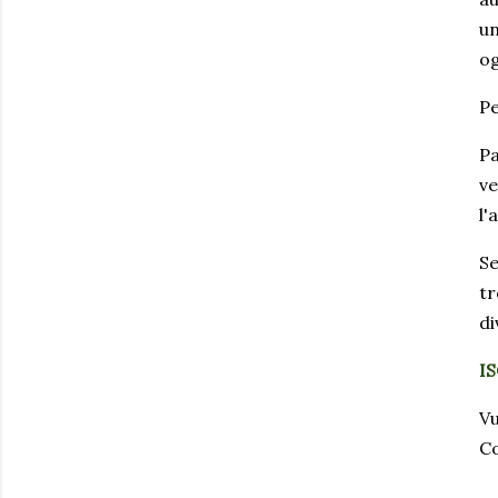
un
og
Pe
Pa
ve
l'
Se
tr
di
IS
Vu
Co