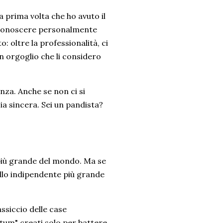
a prima volta che ho avuto il
di conoscere personalmente
: oltre la professionalità, ci
n orgoglio che li considero
anza. Anche se non ci si
ia sincera. Sei un pandista?
più grande del mondo. Ma se
lo indipendente più grande
assiccio delle case
antum" creati solo per battere