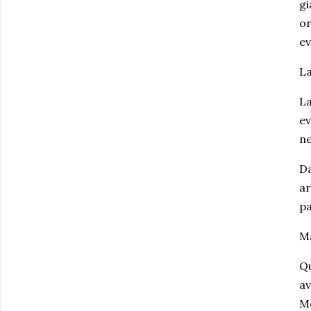
gi
or
ev
La
La
ev
ne
Da
ar
pa
Ma
Qu
av
Me