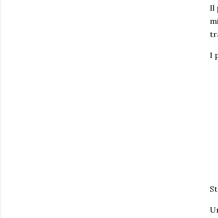
Il
mi
tr
I 
St
Un