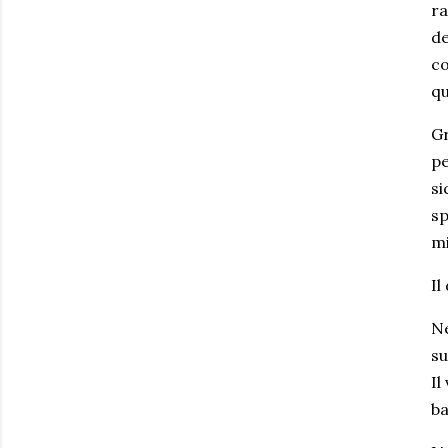
ra
de
co
qu
Gr
pe
si
sp
mi
Il
Ne
su
Il
ba