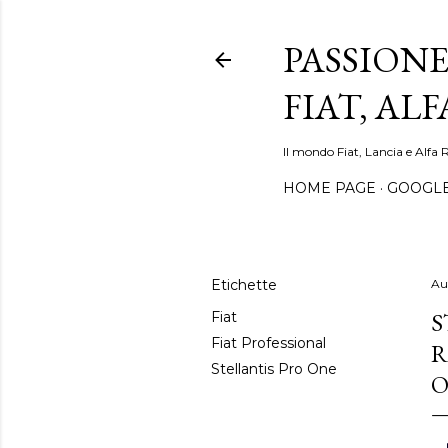
PASSIONE
FIAT, AL
Il mondo Fiat, Lancia e Alfa 
HOME PAGE
GOOGL
Etichette
Au
S
Fiat
Fiat Professional
R
Stellantis Pro One
O