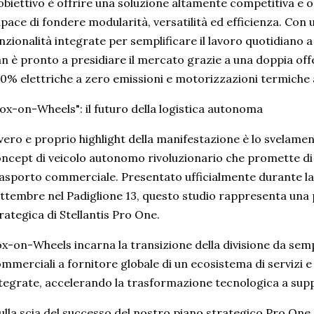
obiettivo è offrire una soluzione altamente competitiva e 
pace di fondere modularità, versatilità ed efficienza. Con 
nzionalità integrate per semplificare il lavoro quotidiano
n è pronto a presidiare il mercato grazie a una doppia offe
0% elettriche a zero emissioni e motorizzazioni termiche a
ox-on-Wheels": il futuro della logistica autonoma
 vero e proprio highlight della manifestazione è lo svelam
ncept di veicolo autonomo rivoluzionario che promette di 
asporto commerciale. Presentato ufficialmente durante l
ttembre nel Padiglione 13, questo studio rappresenta una 
rategica di Stellantis Pro One.
x-on-Wheels incarna la transizione della divisione da semp
mmerciali a fornitore globale di un ecosistema di servizi e 
tegrate, accelerando la trasformazione tecnologica a supp
ulla scia del successo del nostro piano strategico Pro One,