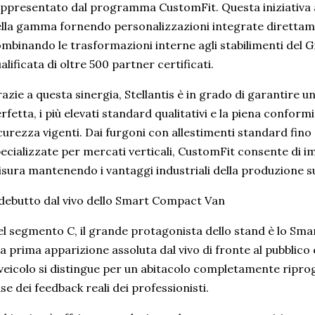
ppresentato dal programma CustomFit. Questa iniziativa a
lla gamma fornendo personalizzazioni integrate direttame
mbinando le trasformazioni interne agli stabilimenti del 
alificata di oltre 500 partner certificati.
azie a questa sinergia, Stellantis è in grado di garantire u
rfetta, i più elevati standard qualitativi e la piena conform
curezza vigenti. Dai furgoni con allestimenti standard fino
ecializzate per mercati verticali, CustomFit consente di i
sura mantenendo i vantaggi industriali della produzione su
 debutto dal vivo dello Smart Compact Van
l segmento C, il grande protagonista dello stand è lo Sma
a prima apparizione assoluta dal vivo di fronte al pubblico 
 veicolo si distingue per un abitacolo completamente riprog
se dei feedback reali dei professionisti.