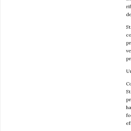
ri
de
St
co
pr
ve
pr
Un
Co
St
pr
ha
fo
ef