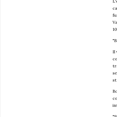
L'
ca
fu
Va
10
"B
Il
co
tr
se
st
Bo
co
in
"S