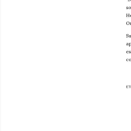
so
He
On
Su
ap
es
co
ET