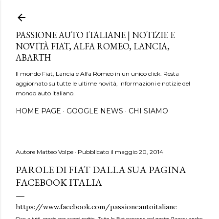
Passa ai contenuti principali
PASSIONE AUTO ITALIANE | NOTIZIE E
NOVITÀ FIAT, ALFA ROMEO, LANCIA,
ABARTH
Il mondo Fiat, Lancia e Alfa Romeo in un unico click. Resta
aggiornato su tutte le ultime novità, informazioni e notizie del
mondo auto italiano.
HOME PAGE
GOOGLE NEWS
CHI SIAMO
Autore
Matteo Volpe
Pubblicato il
maggio 20, 2014
PAROLE DI FIAT DALLA SUA PAGINA
FACEBOOK ITALIA
https://www.facebook.com/passioneautoitaliane
Ciao a tutti, grazie per averci scritto. Tutte le Fiat nascono nel nostro Paese: anche