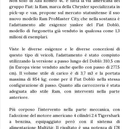
Non solo di Alfa Romeo 4C è fatta la via americana del
gruppo Fiat: la Ram, marca della Chrysler specializzata in
pick-up e van, propone sul mercato statunitense il suo
nuovo modello Ram ProMaster City, che nella sostanza è
l’adattamento alle esigenze yankee del
Fiat Doblò
,
modello di furgonetta già venduto in qualcosa come 1,3
milioni di esemplari.
Viste le diverse esigenze e le diverse concezioni di
questo tipo di veicoli, l’adattamento è stato compiuto
utilizzando la versione a passo lungo del Doblò: 310,5 cm
(in Europa viene venduto anche quello con passo di 277,5
cm). Il volume utile di carico è di 3,7 m3 e la portata
massima di 854 kg; come per il Fiat Doblò nella stessa
configurazione di passo. Quanto alla carrozzeria è stata
adeguata allo stile Ram, con interventi nella parte
anteriore.
Più corposo l’intervento nella parte meccanica, con
l’adozione del motore americano 4 cilindri 2.4 Tigershark
a benzina, equipaggiato però con il sistema di
alimentazione MultiAir. Il risultato è una potenza di 178