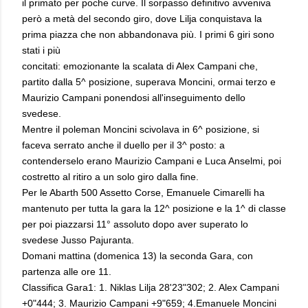
il primato per poche curve. Il sorpasso definitivo avveniva
però a metà del secondo giro, dove Lilja conquistava la
prima piazza che non abbandonava più. I primi 6 giri sono
stati i più
concitati: emozionante la scalata di Alex Campani che,
partito dalla 5^ posizione, superava Moncini, ormai terzo e
Maurizio Campani ponendosi all'inseguimento dello
svedese.
Mentre il poleman Moncini scivolava in 6^ posizione, si
faceva serrato anche il duello per il 3^ posto: a
contenderselo erano Maurizio Campani e Luca Anselmi, poi
costretto al ritiro a un solo giro dalla fine.
Per le Abarth 500 Assetto Corse, Emanuele Cimarelli ha
mantenuto per tutta la gara la 12^ posizione e la 1^ di classe
per poi piazzarsi 11° assoluto dopo aver superato lo
svedese Jusso Pajuranta.
Domani mattina (domenica 13) la seconda Gara, con
partenza alle ore 11.
Classifica Gara1: 1. Niklas Lilja 28'23"302; 2. Alex Campani
+0"444; 3. Maurizio Campani +9"659; 4.Emanuele Moncini