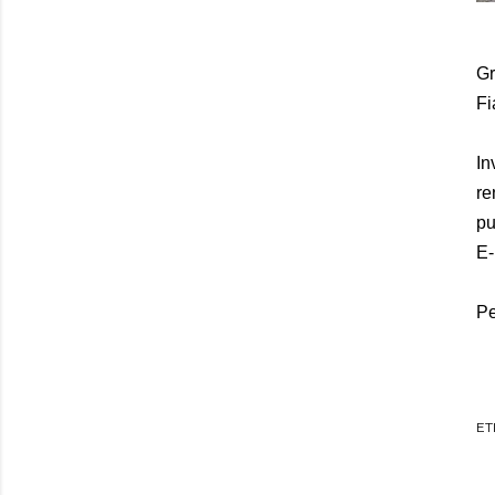
Gr
Fi
In
r
pu
E-
Pe
ET