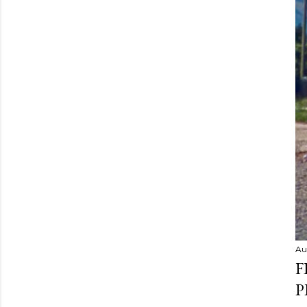
Au
F
P