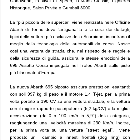
Goodwood, Festival of Speed, LeMans Classic, Lignières
Historique, Salon Privée e Gumball 3000.
La "più piccola delle supercar" viene realizzata nelle Officine
Abarth di Torino dove l'artigianalità e la cura dei dettagli,
tipici delle vetture più esclusive dello Scorpione, incontrano il
meglio della tecnologia delle automobili da corsa. Nasce
così una vettura da strada che, nel rispetto delle regole e
della sicurezza di guida, assicura le stesse emozioni della
695 Assetto Corse impiegata nel Trofeo Abarth sulle piste
più blasonate d'Europa.
La nuova Abarth 695 biposto assicura prestazioni esaltanti:
con soli 997 kg di peso e il motore 1.4 T-jet, per la prima
volta portato a 190 CV su una vettura stradale, è la vettura
con il miglior rapporto peso/potenza (5,2 kg/CV) e la miglior
accelerazione (da 0 a 100 km/h in 5,9'') della categoria,
raggiungendo una velocità massima di 230 Km/h. Inoltre,
per la prima volta su una vettura "street legal", viene
proposto un cambio a innesti frontali (dog ring) con