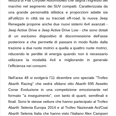
vettura di Fiat Chrysler Automobiles che segna l'ingresso del
marchio nel segmento dei SUV compatti. Caratterizzata da
una grande personalità stilistica e proporzioni adatte sia
all'utilizzo in città sia su tracciati off-road, la nuova Jeep
Renegade propone anche due nuovi sistemi 4x4 avanzati -
Jeep Active Drive e Jeep Active Drive Low - che sono dotati
di un esclusivo dispositivo di disconnessione dell'asse
posteriore e che permette di passare in modo fluido dalla
trazione a due ruote motrici a quella a quattro ruote motrici,
riducendo le perdite di energia quando non è necessario
utilizzare la modalità 4x4 e migliorando in generale
l'efficienza nei consumi.
Nell'area 48 si svolgerà l'11 dicembre uno speciale "Trofeo
Abarth Racing" che vedrà sfidarsi otto Abarth 695 Assetto
Corse Evoluzione in una competizione emozionante nel
formato "a inseguimento", con tanto di quarti, semifinali e
finali. Sono le stesse vetture che hanno partecipato al Trofeo
Abarth Selenia Europa 2014 e al Trofeo Nazionale Aci/Csai
Abarth Selenia Italia che hanno visto l'italiano Alex Campani