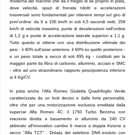
moderna del marchio che dà il meglio di sé proprio in pista,
dove velocità, spazi di frenata ridotti e accelerazioni
trasversali sono fondamentali per ottenere tempi sul giro di
prim'ordine: da 0 a 100 km/h in soli 4,5 secondi netti, 258
km/h di velocità massima, punte di decelerazioni nell'ordine
di 1,2 g e punte di accelerazione laterale superiori a 1,1 g.
Tutto questo si ottiene con una distribuzione ottimale dei
pesi - il 40% sull'asse anteriore, il 60% su quello posteriore -
e un peso totale a secco di soli 895 kg - costituiti per la
maggior parte da fibra di carbonio, alluminio, acciaio e SMC
- oltre ad uno straordinario rapporto peso/potenza inferiore
ai 4 Kg/CV.
In pista anche l'Alfa Romeo Giulietta Quadrifoglio Verde
caratterizzata da un look deciso e dalla forte personalità,
oltre che per una motorizzazione esclusiva ereditata dalla
supercar Alfa Romeo 4C: il 1750 Turbo Benzina con
iniezione diretta e basamento in alluminio da 240 CV
abbinato all'innovativo cambio 6 marce a doppia frizione a
secco "Alfa TCT". Dotata del selettore DNA evoluto con