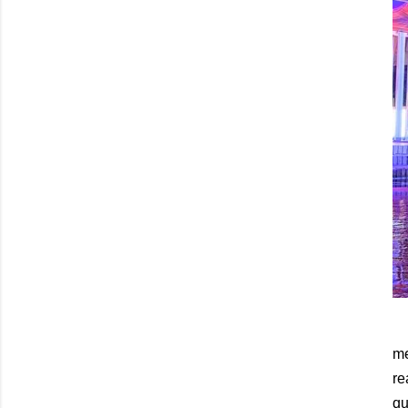
me
re
qu