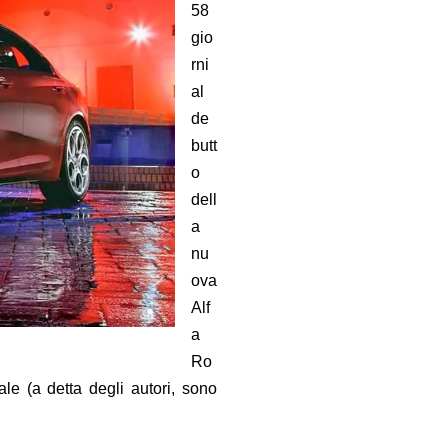
58
gio
rni
al
de
butt
o
dell
a
nu
ova
Alf
a
Ro
le (a detta degli autori, sono