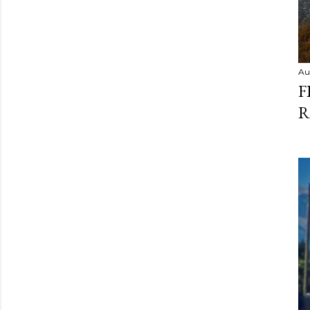
Au
F
R