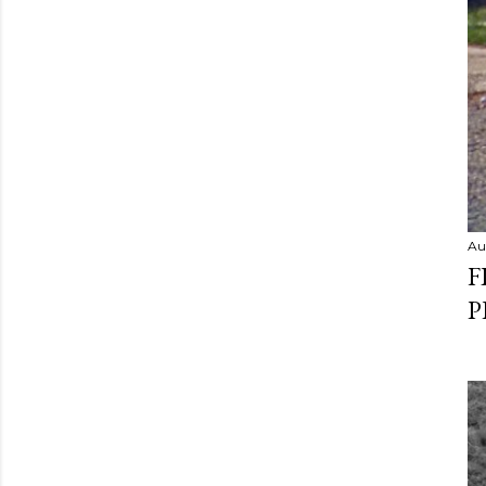
Au
F
P