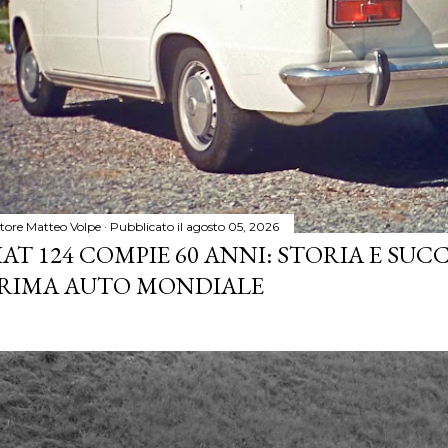
tore
Matteo Volpe
Pubblicato il
agosto 05, 2026
IAT 124 COMPIE 60 ANNI: STORIA E SUC
RIMA AUTO MONDIALE