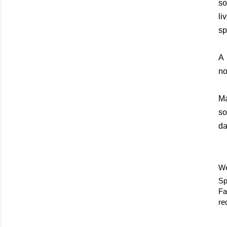
so
li
sp
A 
no
Ma
so
da
We
Sp
Fa
re