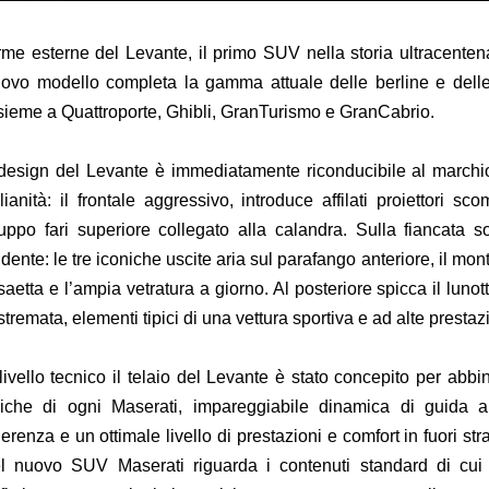
rme esterne del Levante, il primo SUV nella storia ultracentena
ovo modello completa la gamma attuale delle berline e delle s
sieme a Quattroporte, Ghibli, GranTurismo e GranCabrio.
 design del Levante è immediatamente riconducibile al marchi
alianità: il frontale aggressivo, introduce affilati proiettori s
uppo fari superiore collegato alla calandra. Sulla fiancata so
idente: le tre iconiche uscite aria sul parafango anteriore, il mo
saetta e l’ampia vetratura a giorno. Al posteriore spicca il lunot
stremata, elementi tipici di una vettura sportiva e ad alte prestaz
livello tecnico il telaio del Levante è stato concepito per abbi
piche di ogni Maserati, impareggiabile dinamica di guida 
erenza e un ottimale livello di prestazioni e comfort in fuori st
l nuovo SUV Maserati riguarda i contenuti standard di cui t