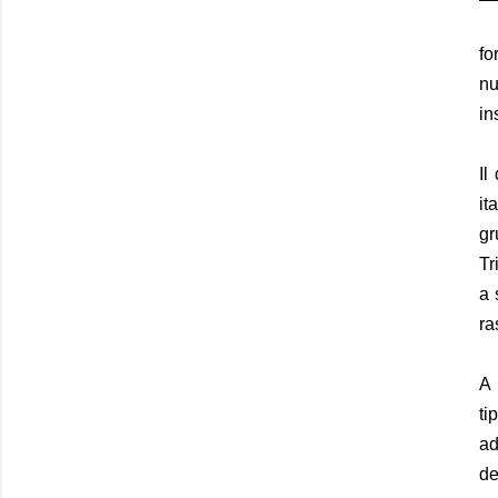
fo
nu
in
Il
it
gr
Tr
a 
ra
A 
ti
ad
de