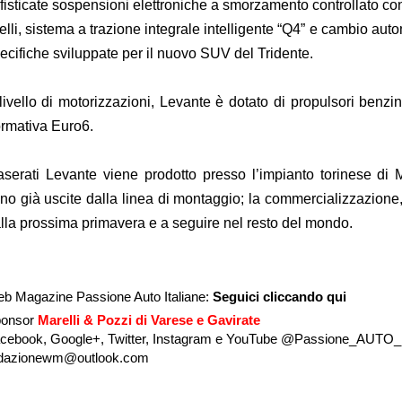
fisticate sospensioni elettroniche a smorzamento controllato con
velli, sistema a trazione integrale intelligente “Q4” e cambio aut
ecifiche sviluppate per il nuovo SUV del Tridente.
livello di motorizzazioni, Levante è dotato di propulsori benzina
rmativa Euro6.
serati Levante viene prodotto presso l’impianto torinese di Mi
no già uscite dalla linea di montaggio; la commercializzazione, 
lla prossima primavera e a seguire nel resto del mondo.
b Magazine Passione Auto Italiane:
Seguici cliccando qui
onsor
Marelli & Pozzi di Varese e Gavirate
cebook, Google+, Twitter, Instagram e YouTube @Passione_AUTO_I
dazionewm@outlook.com