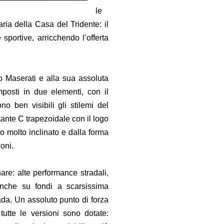
le
ria della Casa del Tridente: il
portive, arricchendo l’offerta
o Maserati e alla sua assoluta
composti in due elementi, con il
no ben visibili gli stilemi del
ntante C trapezoidale con il logo
to molto inclinato e dalla forma
ioni.
nare: alte performance stradali,
anche su fondi a scarsissima
rada. Un assoluto punto di forza
utte le versioni sono dotate: