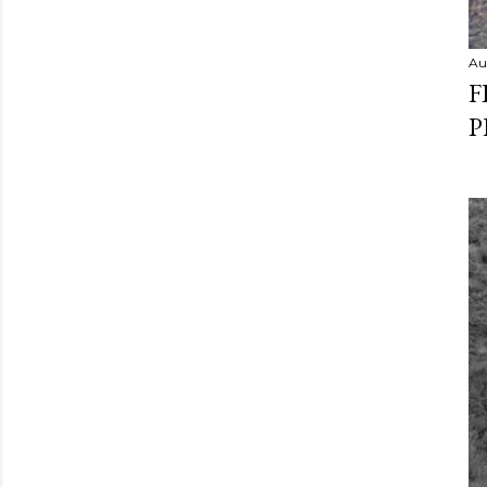
Au
F
P