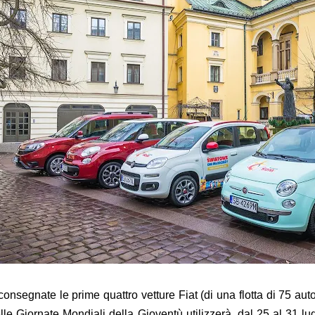
consegnate le prime quattro vetture Fiat (di una flotta di 75 aut
lle Giornate Mondiali della Gioventù utilizzerà, dal 25 al 31 lu