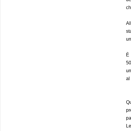
ch
Al
st
un
È 
50
un
al
Qu
pr
pa
Le