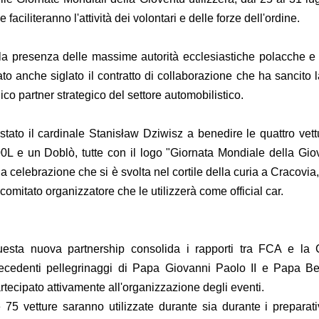
e faciliteranno l'attività dei volontari e delle forze dell'ordine.
la presenza delle massime autorità ecclesiastiche polacche e d
ato anche siglato il contratto di collaborazione che ha sancit
ico partner strategico del settore automobilistico.
stato il cardinale Stanisław Dziwisz a benedire le quattro ve
0L e un Doblò, tutte con il logo "Giornata Mondiale della Gi
a celebrazione che si è svolta nel cortile della curia a Cracovia
 comitato organizzatore che le utilizzerà come official car.
esta nuova partnership consolida i rapporti tra FCA e la Ch
ecedenti pellegrinaggi di Papa Giovanni Paolo II e Papa 
rtecipato attivamente all'organizzazione degli eventi.
 75 vetture saranno utilizzate durante sia durante i preparati