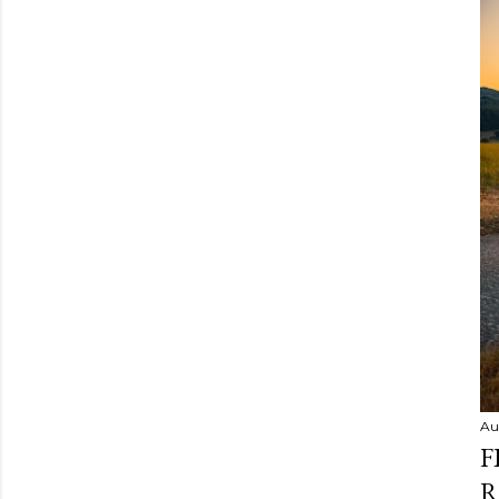
Au
F
R