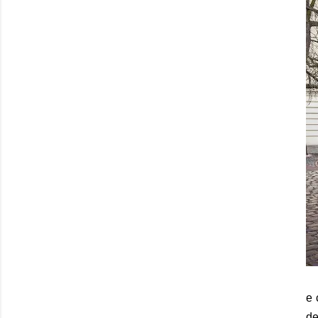
e 
de