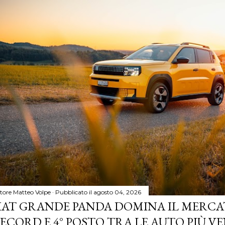
tore
Matteo Volpe
Pubblicato il
agosto 04, 2026
IAT GRANDE PANDA DOMINA IL MERCA
ECORD E 4° POSTO TRA LE AUTO PIÙ VE