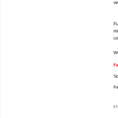
ve
Fi
mi
co
We
Fa
Sp
Pa
ET