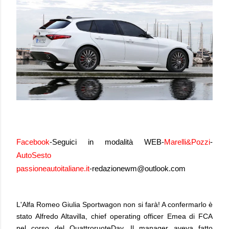
Facebook
-
Seguici in modalità WEB-
Marelli&Pozzi
-
AutoSesto
passioneautoitaliane.it
-
redazionewm@outlook.com
L'Alfa Romeo Giulia Sportwagon non si farà! A confermarlo è
stato Alfredo Altavilla, chief operating officer Emea di FCA
nel corso del QuattroruoteDay. Il manager aveva fatto