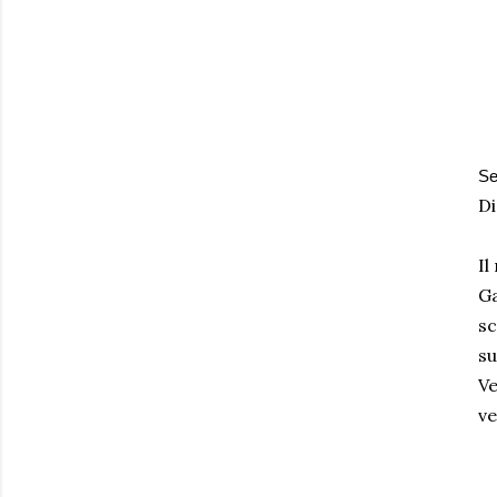
Se
Di
Il
Ga
sc
su
Ve
ve