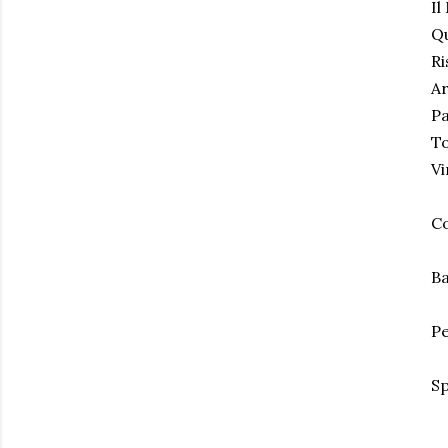
Il
Qu
Ri
Ar
Pa
To
Vi
Co
Ba
Pe
Sp