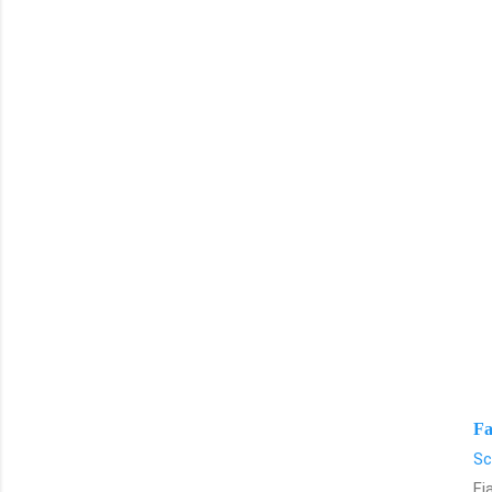
Fa
Sc
Fi