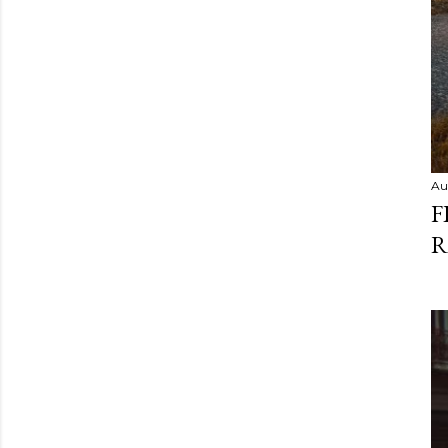
Au
F
R