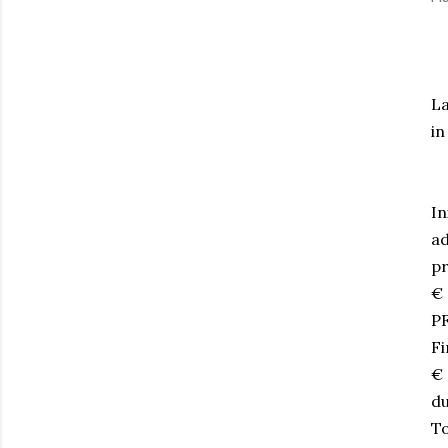
La
in
In
ad
pr
€ 
PF
Fi
€ 
du
To