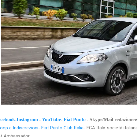
cebook
-
Instagram
-
YouTube
-
Fiat Punto
- Skype/Mail redazion
oop e Indiscrezioni
-
Fiat Punto Club Italia
- FCA Italy: società itali
at Ambassador