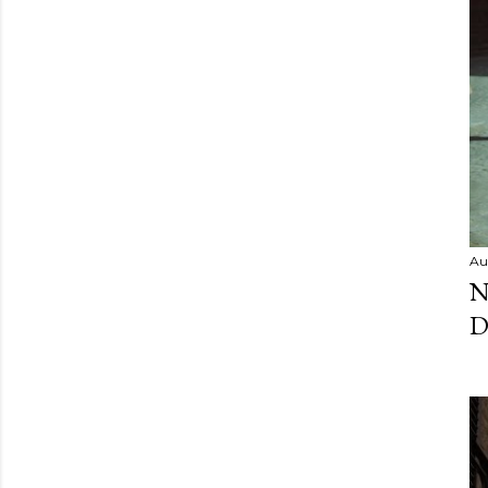
Au
N
D