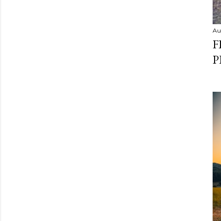
Au
F
P