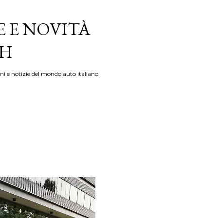
E E NOVITÀ
TH
ni e notizie del mondo auto italiano.