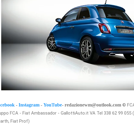
cebook
-
Instagram
-
YouTube
- redazionewm@outlook.com
© FCA 
uppo FCA - Fiat Ambassador - GallottiAuto.it VA Tel 338 62 99 055 
arth, Fiat Prof)