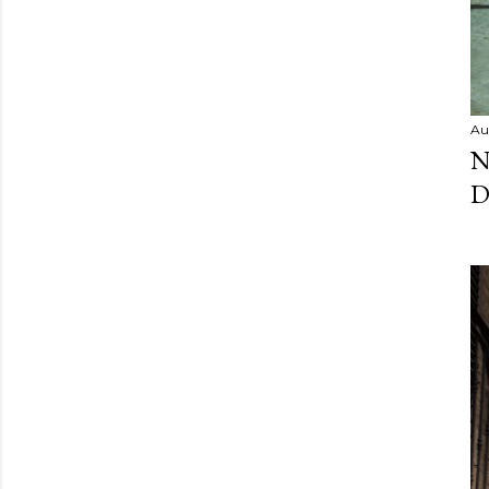
Au
N
D