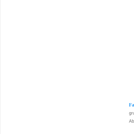
Fa
gr
Ab