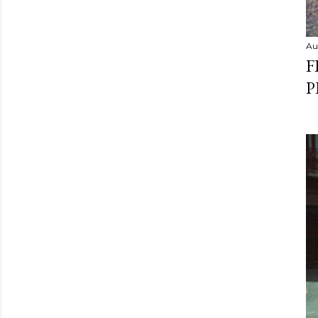
Au
F
P