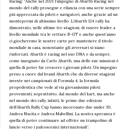
Racing: “Anche nel 2021 l’impegno di Abarth Racing nel
mondo del rally prosegue e rilancia con una serie sempre
più apprezzata da piloti e navigatori, anche grazie ad un
montepremi di altissimo livello. L’Abarth 124 rally ha
dimostrato, nelle ultime tre stagioni, di essere leader a
livello mondiale tra le vetture R-GT e anche quest’anno
ci giocheremo le nostre carte per mantenere il titolo
mondiale in casa, nonostante gli avversari si siano
rinforzati. Abarth è racing nel suo DNA e da sempre,
come insegnato da Carlo Abarth, una delle sue missioni è
quella di poter far crescere i giovani piloti. Un impegno
preso a cuore dal brand Abarth che da diverse stagioni
investe nei campionati di Formula 4, la formula
propedeutica che vede al via giovanissimi piloti
provenienti, soprattutto, dal mondo del kart, ma anche
nel mondo dei rally, infatti, le prime due edizioni
dell’Abarth Rally Cup hanno incoronato due under 30,
Andrea Nucita e Andrea Mabellini. La nostra speranza è
quella di poter continuare ad offrire un trampolino di
lancio verso i palcoscenici internazionali”.