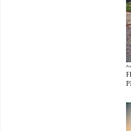
Au
F
P