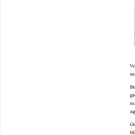
Vo
mo
Bi
gi
no
ag
Gu
60