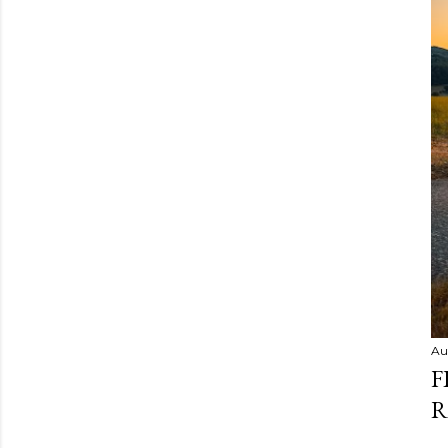
Au
F
R