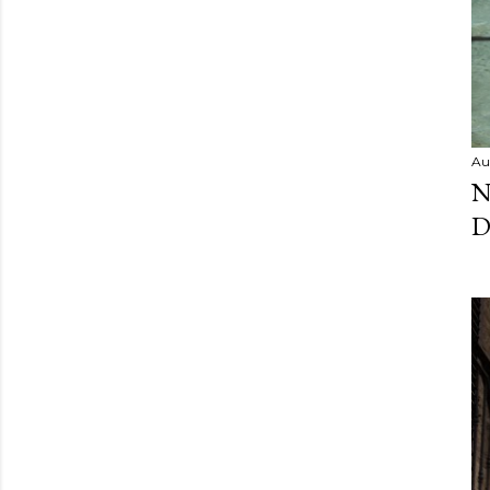
Au
N
D