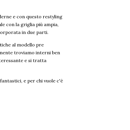
oderne e con questo restyling
e con la griglia più ampia,
corporata in due parti.
iche al modello pre
ramente troviamo interni ben
teressante e si tratta
fantastici, e per chi vuole c'è