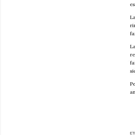
es
La
ri
fa
La
re
fa
si
Pe
an
ET