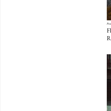
Au
F
R