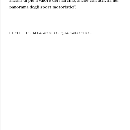
ancora di più il valore del marchio, anche con attività nel
panorama degli sport motoristici".
ETICHETTE:
- ALFA ROMEO - QUADRIFOGLIO -