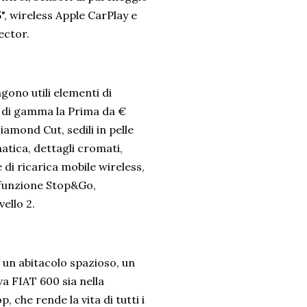
, wireless Apple CarPlay e
ector.
gono utili elementi di
op di gamma la Prima da €
amond Cut, sedili in pelle
tica, dettagli cromati,
di ricarica mobile wireless,
n funzione Stop&Go,
vello 2.
, un abitacolo spazioso, un
va FIAT 600 sia nella
 che rende la vita di tutti i