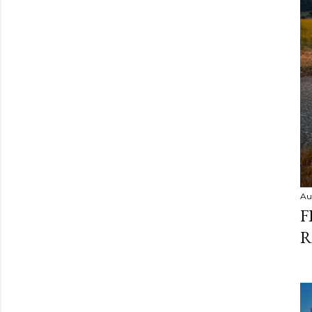
Au
F
R