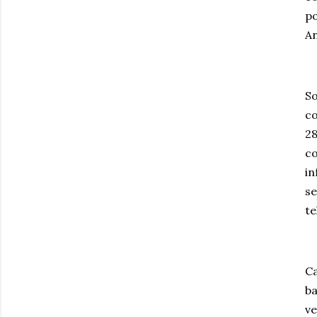
po
An
So
co
28
co
in
se
te
Ca
ba
ve