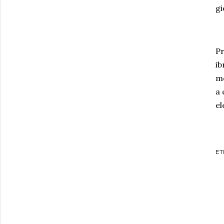
gi
Pr
ib
mo
a 
el
ET