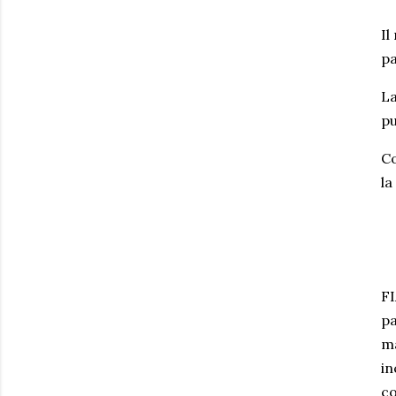
Il
pa
La
pu
Co
la
FI
pa
ma
in
co