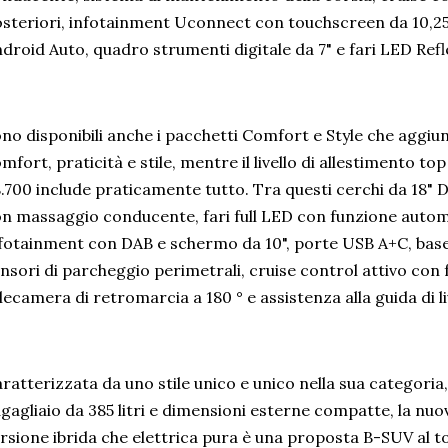
steriori, infotainment Uconnect con touchscreen da 10,25"
droid Auto, quadro strumenti digitale da 7" e fari LED Refl
no disponibili anche i pacchetti Comfort e Style che aggiun
mfort, praticità e stile, mentre il livello di allestimento t
.700 include praticamente tutto. Tra questi cerchi da 18" Di
n massaggio conducente, fari full LED con funzione automa
fotainment con DAB e schermo da 10", porte USB A+C, base 
nsori di parcheggio perimetrali, cruise control attivo co
lecamera di retromarcia a 180 ° e assistenza alla guida di li
ratterizzata da uno stile unico e unico nella sua categoria
gagliaio da 385 litri e dimensioni esterne compatte, la nuo
rsione ibrida che elettrica pura è una proposta B-SUV al top,