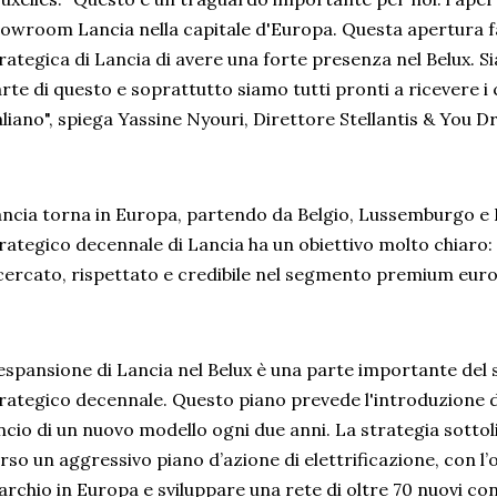
owroom Lancia nella capitale d'Europa. Questa apertura fa 
rategica di Lancia di avere una forte presenza nel Belux. Si
rte di questo e soprattutto siamo tutti pronti a ricevere i cl
aliano", spiega Yassine Nyouri, Direttore Stellantis & You 
ncia torna in Europa, partendo da Belgio, Lussemburgo e Pa
rategico decennale di Lancia ha un obiettivo molto chiaro
cercato, rispettato e credibile nel segmento premium eur
espansione di Lancia nel Belux è una parte importante del
rategico decennale. Questo piano prevede l'introduzione di 
ncio di un nuovo modello ogni due anni. La strategia sottol
rso un aggressivo piano d’azione di elettrificazione, con l’obi
rchio in Europa e sviluppare una rete di oltre 70 nuovi con