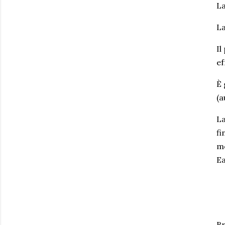
La
La
Il
ef
È 
(a
La
fi
me
Ea
Br