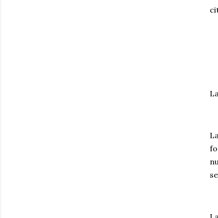
ci
La
La
fo
nu
se
La