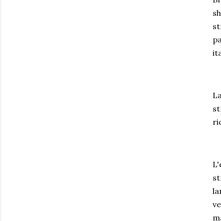
sh
st
pa
it
La
st
ri
L'
st
la
ve
ma