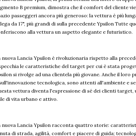
gmento B premium, dimostra che il comfort del cliente vie
azio passeggeri ancora più generoso: la vettura è più lunga
 lega da 17", più grandi di sulla precedente Ypsilon Tutte q
nferiscono alla vettura un aspetto elegante e futuristico.
 nuova Lancia Ypsilon è rivoluzionaria rispetto alla prece
specchia le caratteristiche del target per cui è stata proge
silon si rivolge ad una clientela più giovane. Anche il loro pr
sull'innovazione tecnologica, sono attenti all'ambiente e sen
esta vettura diventa l'espressione di sé dei clienti target, 
ile di vita urbano e attivo.
 nuova Lancia Ypsilon racconta quattro storie: caratteristi
nuta di strada, agilità, comfort e piacere di guida; tecnol