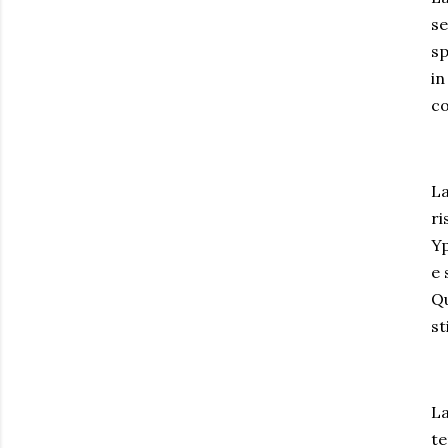
se
sp
in
co
La
ri
Yp
e 
Qu
st
La
te