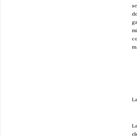
se
de
ga
mi
co
ma
La
La
el