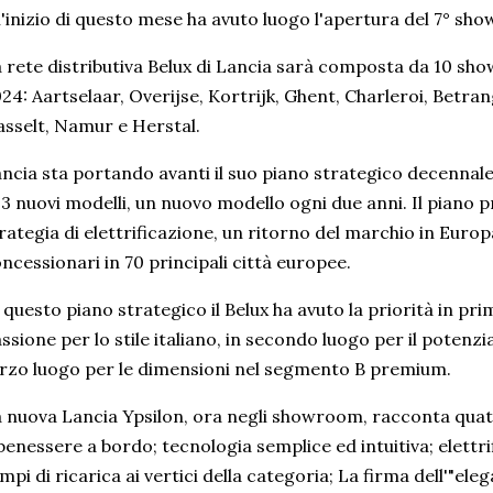
l'inizio di questo mese ha avuto luogo l'apertura del 7° 
 rete distributiva Belux di Lancia sarà composta da 10 sho
24: Aartselaar, Overijse, Kortrijk, Ghent, Charleroi, Bet
sselt, Namur e Herstal.
ncia sta portando avanti il ​​suo piano strategico decennal
 3 nuovi modelli, un nuovo modello ogni due anni. Il piano
rategia di elettrificazione, un ritorno del marchio in Europ
ncessionari in 70 principali città europee.
 questo piano strategico il Belux ha avuto la priorità in pr
ssione per lo stile italiano, in secondo luogo per il potenzia
rzo luogo per le dimensioni nel segmento B premium.
 nuova Lancia Ypsilon, ora negli showroom, racconta quatt
benessere a bordo; tecnologia semplice ed intuitiva; elettr
mpi di ricarica ai vertici della categoria; La firma dell'"el