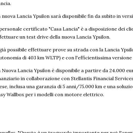
ncia.
 nuova Lancia Ypsilon sarà disponibile fin da subito in vers
 personale certificato "Casa Lancia" è a disposizione dei c
fettuare un test drive della nuova Lancia Ypsilon.
già possibile effettuare prove su strada con la Lancia Ypsi
utonomia di 403 km WLTP) e con l'efficientissima versione 
 Nuova Lancia Ypsilon è disponibile a partire da 24.000 e
nanziario in collaborazione con Stellantis Financial Service
se, inclusa una garanzia di 5 anni/75.000 km e una soluzio
sy Wallbox per i modelli con motore elettrico.
uxelles. "Questo è un traguardo importante per noi: l'aper