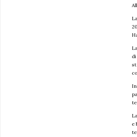
Al
La
20
Ha
La
di
st
co
In
pa
te
La
e 
te