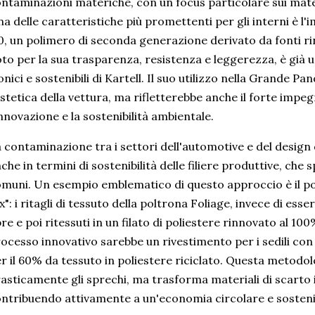
ntaminazioni materiche, con un focus particolare sui materia
a delle caratteristiche più promettenti per gli interni è l
0, un polimero di seconda generazione derivato da fonti ri
to per la sua trasparenza, resistenza e leggerezza, è già u
onici e sostenibili di Kartell. Il suo utilizzo nella Grande 
estetica della vettura, ma rifletterebbe anche il forte impe
innovazione e la sostenibilità ambientale.
 contaminazione tra i settori dell'automotive e del design
che in termini di sostenibilità delle filiere produttive, ch
muni. Un esempio emblematico di questo approccio è il po
x": i ritagli di tessuto della poltrona Foliage, invece di ess
bre e poi ritessuti in un filato di poliestere rinnovato al 100
ocesso innovativo sarebbe un rivestimento per i sedili co
r il 60% da tessuto in poliestere riciclato. Questa metodo
asticamente gli sprechi, ma trasforma materiali di scarto in
ntribuendo attivamente a un'economia circolare e sostenib