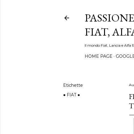
PASSIONE
FIAT, AL
Il mondo Fiat, Lancia e Alfa 
HOME PAGE
GOOGL
Etichette
Au
F
● FIAT ●
T