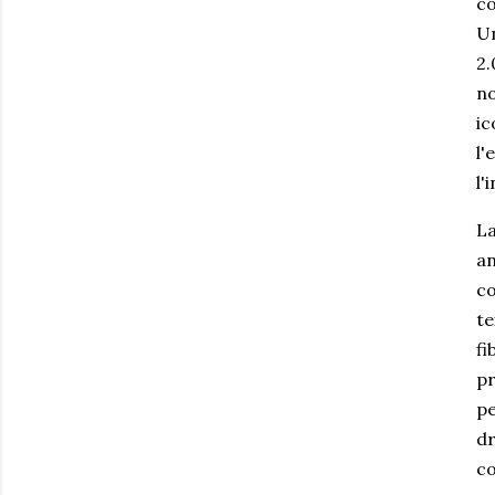
co
Un
2.
no
ic
l'
l'
La
an
co
te
fi
pr
pe
dr
co