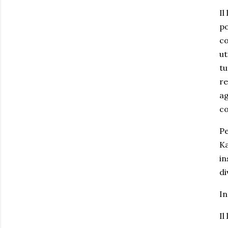
Il
po
co
ut
tu
re
ag
co
Pe
Ka
in
di
In
Il