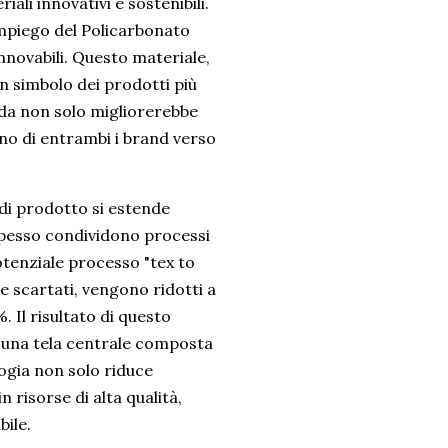
li innovativi e sostenibili.
'impiego del Policarbonato
nnovabili. Questo materiale,
n simbolo dei prodotti più
Panda non solo migliorerebbe
gno di entrambi i brand verso
 di prodotto si estende
e spesso condividono processi
tenziale processo "tex to
ere scartati, vengono ridotti a
%. Il risultato di questo
n una tela centrale composta
logia non solo riduce
 risorse di alta qualità,
ile.