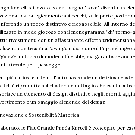
 logo Kartell, stilizzato come il segno "Love", diventa un e
sizionato strategicamente sui cerchi, sulla parte posterio
nferendo un tocco distintivo e riconoscibile. All'interno del
ilizzato in modo giocoso con il monogramma "kk" termo-g
tti i rivestimenti con un affascinante effetto tridimensiona
alizzati con tessuti all'avanguardia, come il Pop mélange 
giunge un tocco di modernità e stile, ma garantisce anch
nfortevole per i passeggeri.
r i più curiosi e attenti, l'auto nasconde un delizioso easte
rtell è riprodotta sul cluster, un dettaglio che esalta la tr
serisce un elemento di design distintivo negli interni, agg
vertimento e un omaggio al mondo del design.
novazione e Sostenibilità Materica
 laboratorio Fiat Grande Panda Kartell è concepito per ess