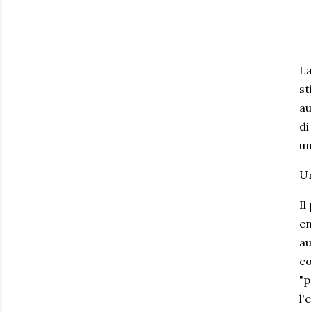
La
st
au
di
un
Un
Il
en
au
co
"p
l'