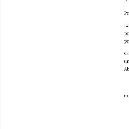
* 
Pr
La
pr
p
Co
un
Ab
ET