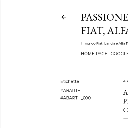
PASSIONE
FIAT, AL
Il mondo Fiat, Lancia e Alfa 
HOME PAGE
GOOGL
Etichette
Au
A
#ABARTH
#ABARTH_600
P
C