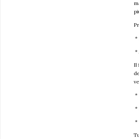
ma
pi
Pr
*
* 
Il
de
ve
* 
* 
* 
Tu