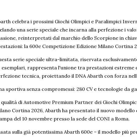
arth celebra i prossimi Giochi Olimpici e Paralimpici Inver
elando una serie speciale che incarna alla perfezione i valor
ssione, reinterpretati dal marchio dello Scorpione in chiave
estazioni: la 600e Competizione Edizione Milano Cortina 
esta serie speciale ultra-limitata, riservata esclusivamente
 esemplari, rappresenta l'unione tra prestazioni estreme e
rfezione tecnica, proiettando il DNA Abarth con forza nell'e
a sportiva senza compromessi: 280 CV e tecnologie da g
 qualità di Automotive Premium Partner dei Giochi Olimpici
lano Cortina 2026, Abarth ha presentato il nuovo modello
ampa del 10 novembre presso la sede del CONI a Roma.
sata sulla già potentissima Abarth 600e – il modello più pre