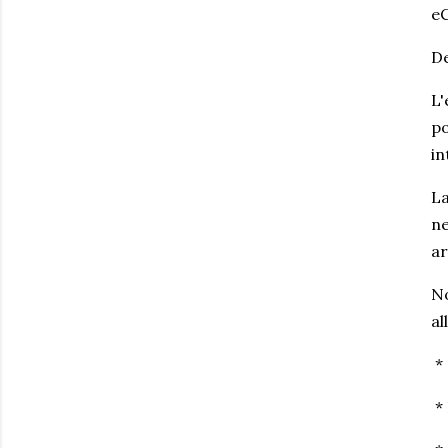
eC
De
L'
po
in
La
ne
ar
No
al
* 
* 