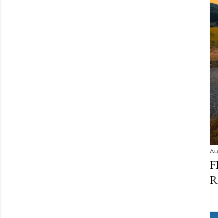
Au
F
R