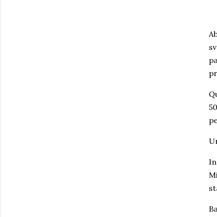
Ab
sv
pa
pr
Qu
50
pe
Un
In
Mi
st
Ba