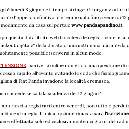
gi è lunedì 8 giugno e il tempo stringe. Gli organizzator
nciato l'appello definitivo: c'è tempo solo fino a venerdì 12
omodamente da casa sul portale
www.pandaapandino.it
.
po questa data, il sito web bloccherà le registrazioni e sc
lackout digitale" della durata di una settimana, durante la 
solutamente possibile iscriversi in alcun modo.
TTENZIONE
: Iscriversi online non è solo una questione d
accesso rapido all'evento evitando le code che fisiologica
gliaia di Fiat Panda invadono la località cremasca.
sa succede se salti la scadenza del 12 giugno?
 non riesci a registrarti entro venerdì, non tutto è perdut
mbiare strategia. L'unica opzione rimasta sarà
l'iscrizion
sere effettuata solo ed esclusivamente nei giorni del radu