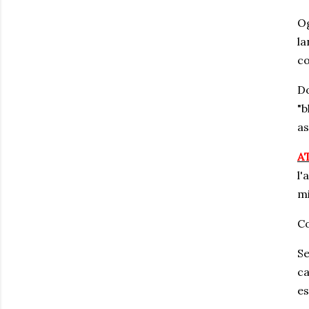
Og
la
c
Do
"b
as
A
l'
mi
Co
Se
ca
es