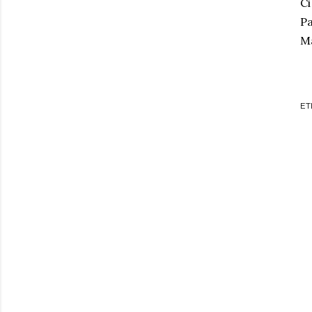
Ci
Pa
M
ET