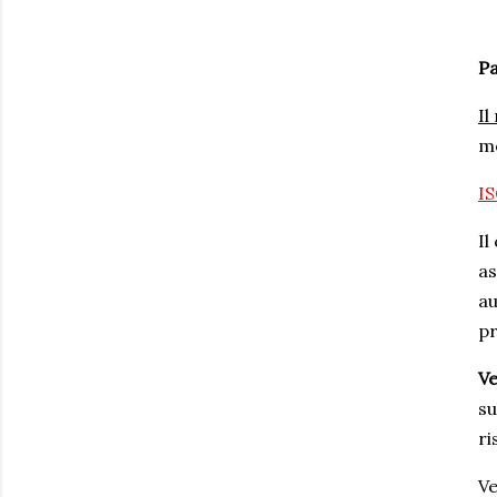
Pa
Il
mo
I
Il
as
au
pr
Ve
su
ri
Ve