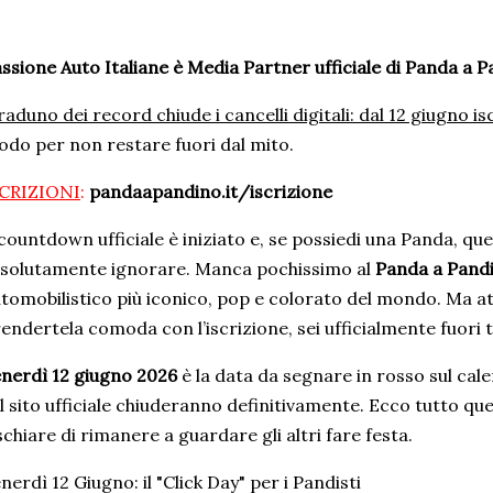
ssione Auto Italiane è Media Partner ufficiale di Panda a 
 raduno dei record chiude i cancelli digitali: dal 12 giugno i
do per non restare fuori dal mito.
SCRIZIONI
:
pandaapandino.it/iscrizione
 countdown ufficiale è iniziato e, se possiedi una Panda, que
solutamente ignorare. Manca pochissimo al
Panda a Pand
tomobilistico più iconico, pop e colorato del mondo. Ma at
endertela comoda con l’iscrizione, sei ufficialmente fuor
nerdì 12 giugno 2026
è la data da segnare in rosso sul calen
l sito ufficiale chiuderanno definitivamente. Ecco tutto qu
schiare di rimanere a guardare gli altri fare festa.
nerdì 12 Giugno: il "Click Day" per i Pandisti