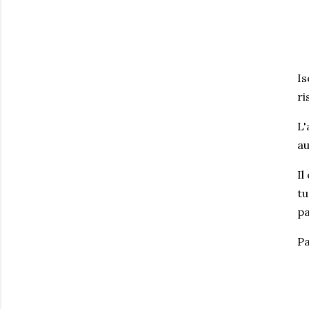
Is
ri
L'
au
Il
tu
pa
Pa