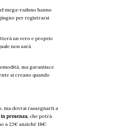
i del mega-raduno hanno
 giugno per registrarsi
atterà un vero e proprio
quale non sarà
i comodità, ma garantisce
mente si creano quando
o, ma dovrai rassegnarti a
e in presenza
, che potrà
no a 22€ anziché 18€: