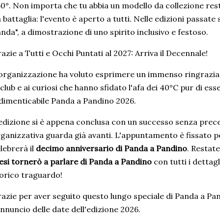
0°. Non importa che tu abbia un modello da collezione re
 battaglia: l'evento è aperto a tutti. Nelle edizioni passate 
nda", a dimostrazione di uno spirito inclusivo e festoso.
azie a Tutti e Occhi Puntati al 2027: Arriva il Decennale!
organizzazione ha voluto esprimere un immenso ringraziam
 club e ai curiosi che hanno sfidato l'afa dei 40°C pur di es
dimenticabile Panda a Pandino 2026.
edizione si è appena conclusa con un successo senza prec
ganizzativa guarda già avanti. L'appuntamento è fissato pe
lebrerà il
decimo anniversario
di Panda a Pandino
. Restate
si tornerò a parlare di Panda a Pandino
con tutti i dettag
orico traguardo!
azie per aver seguito questo lungo speciale di Panda a Pa
annuncio delle date dell'edizione 2026.