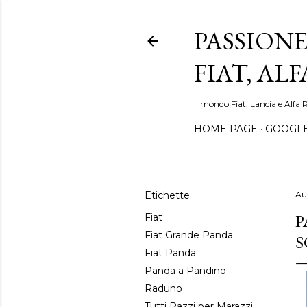
PASSIONE
FIAT, AL
Il mondo Fiat, Lancia e Alfa 
HOME PAGE
GOOGL
Etichette
Au
P
Fiat
Fiat Grande Panda
S
Fiat Panda
Panda a Pandino
Raduno
Tutti Pazzi per Marazzi