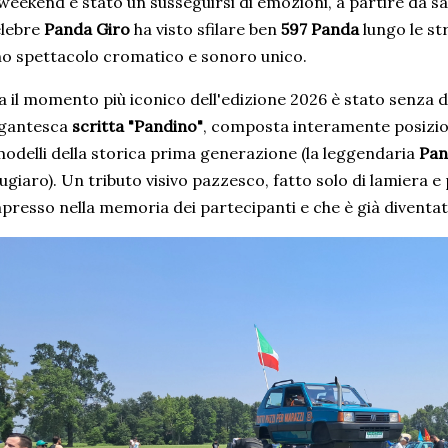
 weekend è stato un susseguirsi di emozioni, a partire da s
elebre
Panda Giro
ha visto sfilare ben
597 Panda
lungo le st
o spettacolo cromatico e sonoro unico.
 il momento più iconico dell'edizione 2026 è stato senza du
igantesca
scritta "Pandino"
, composta interamente posizi
modelli della storica prima generazione (la leggendaria
Pan
ugiaro). Un tributo visivo pazzesco, fatto solo di lamiera e
presso nella memoria dei partecipanti e che è già diventato 