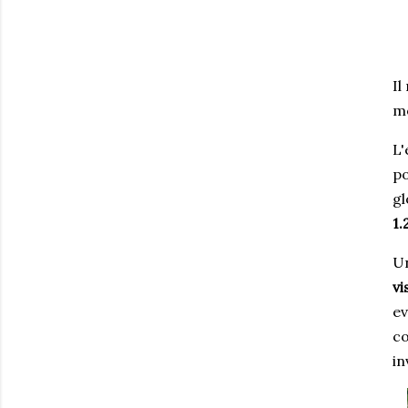
Il
mo
L'
po
gl
1.
Un
vi
ev
co
in