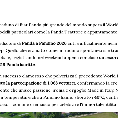
 raduno di Fiat Panda più grande del mondo supera il World 
delli particolari come la Panda Trattore e appuntamento 
edizione di
Panda a Pandino 2026
entra ufficialmente nella
p. Quello che era nato come un raduno spontaneo si è tr
obale, registrando nel weekend appena concluso
un record
219 Panda iscritte
.
 successo clamoroso che polverizza il precedente World R
sto la partecipazione di 1.063 vetture
), confermando la cre
ento che unisce passione, ironia e orgoglio Made in Italy. 
n temperature che a Pandino hanno sfiorato i
40°C
, cent
vaso il comune cremasco per celebrare l'immortale utilitari