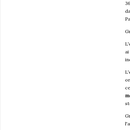
36
da
Pa
Gr
L'
ai
in
L'
or
ce
me
st
Gr
l'