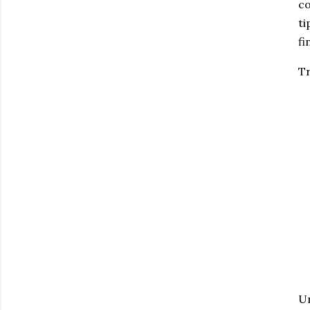
co
ti
fi
Tr
Un