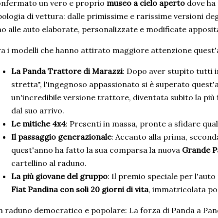
nfermato un vero e proprio
museo a cielo aperto
dove ha 
pologia di vettura: dalle primissime e rarissime versioni degli
no alle auto elaborate, personalizzate e modificate apposi
a i modelli che hanno attirato maggiore attenzione quest
La Panda Trattore di Marazzi
: Dopo aver stupito tutti 
stretta", l'ingegnoso appassionato si è superato ques
un'incredibile versione trattore, diventata subito la più
dal suo arrivo.
Le mitiche 4x4
: Presenti in massa, pronte a sfidare quals
Il passaggio generazionale
: Accanto alla prima, second
quest'anno ha fatto la sua comparsa la nuova
Grande P
cartellino al raduno.
La più giovane del gruppo
: Il premio speciale per l'aut
Fiat Pandina con soli 20 giorni di vita
, immatricolata po
 raduno democratico e popolare: La forza di Panda a Pandin